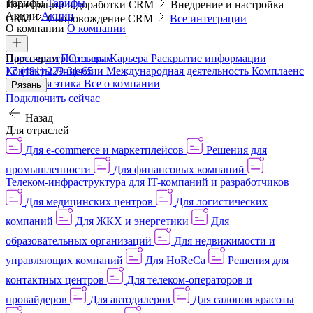
Тарифы
Тарифы
Интеграции и доработки CRM
Внедрение и настройка
Акции
Акции
CRM
Сопровождение CRM
Все интеграции
О компании
О компании
Пресс-центр
Партнерам
Партнерам
Отзывы
Карьера
Раскрытие информации
Контакты
+7 (491) 229-31-65
Лицензии
Международная деятельность
Комплаенс
и деловая этика
Все о компании
Рязань
Подключить сейчас
Назад
Для отраслей
Для e-commerce и маркетплейсов
Решения для
промышленности
Для финансовых компаний
Телеком-инфраструктура для IT-компаний и разработчиков
Для медицинских центров
Для логистических
компаний
Для ЖКХ и энергетики
Для
образовательных организаций
Для недвижимости и
управляющих компаний
Для HoReCa
Решения для
контактных центров
Для телеком-операторов и
провайдеров
Для автодилеров
Для салонов красоты