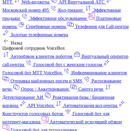
МТТ
Web-виджеты
API Виртуальной АТС
Московский номер 495
Кол-трекинг
Эффективные
продажи
Эффективное обслуживание
Платиновые
номера
Серебряные номера
Телефония для Call-центра
Золотые телефонные номера
Назад
Цифровой сотрудник VoiceBox
Автообзвон клиентов роботом
Виртуальный оператор
call-центра
Голосовой бот с женским голосом
Голосовой бот МТТ VoiceBox
Информирование клиентов
Отправка шаблонных писем и SMS
Распознавание
речи
Опрос / Анкетирование
Синтез речи
Детектирование АИ
Реактивация базы / Брошенная
корзина
API Voicebox
Автоматизация кол‑центра
Конструктор голосовых ботов
Голосовой бот для
интернет‑магазина
Автоматический исходящий обзвон
Голосовой бот для техподдержки