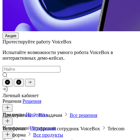
Акция
Протестируйте работу VoiceBox
Испытайте возможности умного робота VoiceBox в
интерактивных демо-кейсах.
Личный кабинет
Решения
Решения
Продукты
Продукты
Для отраслей
По задачам
Все решения
Интеграции
Интеграции
Телефония
Цифровой сотрудник VoiceBox
Telecom
платформа
Все продукты