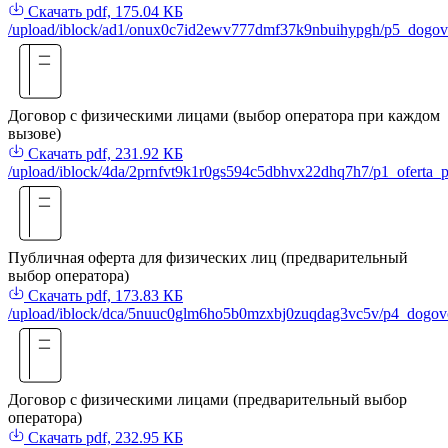
Скачать
pdf, 175.04 КБ
/upload/iblock/ad1/onux0c7id2ewv777dmf37k9nbuihypgh/p5_dogov
Договор с физическими лицами (выбор оператора при каждом
вызове)
Скачать
pdf, 231.92 КБ
/upload/iblock/4da/2prnfvt9k1r0gs594c5dbhvx22dhq7h7/p1_oferta_pr
Публичная оферта для физических лиц (предварительный
выбор оператора)
Скачать
pdf, 173.83 КБ
/upload/iblock/dca/5nuuc0glm6ho5b0mzxbj0zuqdag3vc5v/p4_dogovor
Договор с физическими лицами (предварительный выбор
оператора)
Скачать
pdf, 232.95 КБ