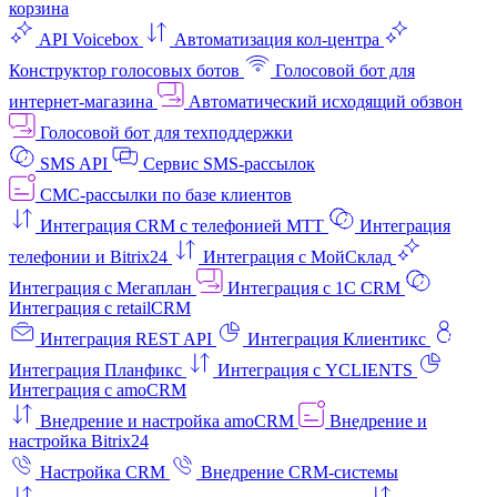
корзина
API Voicebox
Автоматизация кол‑центра
Конструктор голосовых ботов
Голосовой бот для
интернет‑магазина
Автоматический исходящий обзвон
Голосовой бот для техподдержки
SMS API
Сервис SMS-рассылок
СМС-рассылки по базе клиентов
Интеграция CRM с телефонией МТТ
Интеграция
телефонии и Bitrix24
Интеграция с МойСклад
Интеграция с Мегаплан
Интеграция с 1C CRM
Интеграция с retailCRM
Интеграция REST API
Интеграция Клиентикс
Интеграция Планфикс
Интеграция с YCLIENTS
Интеграция с amoCRM
Внедрение и настройка amoCRM
Внедрение и
настройка Bitrix24
Настройка CRM
Внедрение CRM-системы