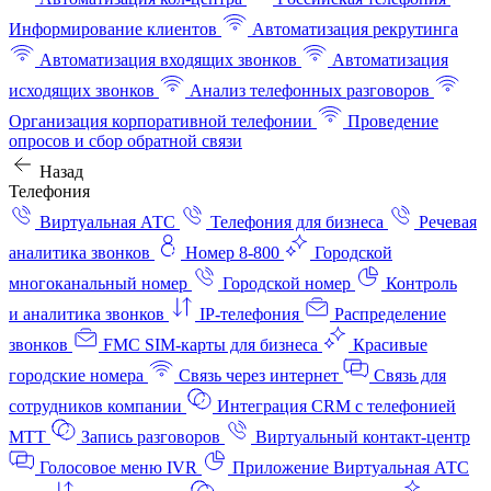
Информирование клиентов
Автоматизация рекрутинга
Автоматизация входящих звонков
Автоматизация
исходящих звонков
Анализ телефонных разговоров
Организация корпоративной телефонии
Проведение
опросов и сбор обратной связи
Назад
Телефония
Виртуальная АТС
Телефония для бизнеса
Речевая
аналитика звонков
Номер 8-800
Городской
многоканальный номер
Городской номер
Контроль
и аналитика звонков
IP-телефония
Распределение
звонков
FMC SIM-карты для бизнеса
Красивые
городские номера
Связь через интернет
Связь для
сотрудников компании
Интеграция CRM с телефонией
МТТ
Запись разговоров
Виртуальный контакт‑центр
Голосовое меню IVR
Приложение Виртуальная АТС