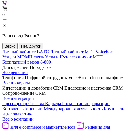
0
Ваш город
Рязань
?
Верно
Нет, другой
Личный кабинет ВАТС
Личный кабинет МТТ Voicebox
Услуги МГ/МН связь
Услуги IP-телефония от МТТ
Бесплатный вызов 8-800
Для отраслей
По задачам
Все решения
Телефония
Цифровой сотрудник VoiceBox
Telecom платформа
Все продукты
Интеграции и доработки CRM
Внедрение и настройка CRM
Сопровождение CRM
Все интеграции
Пресс-центр
Отзывы
Карьера
Раскрытие информации
Контакты
Лицензии
Международная деятельность
Комплаенс
и деловая этика
Все о компании
Для e-commerce и маркетплейсов
Решения для