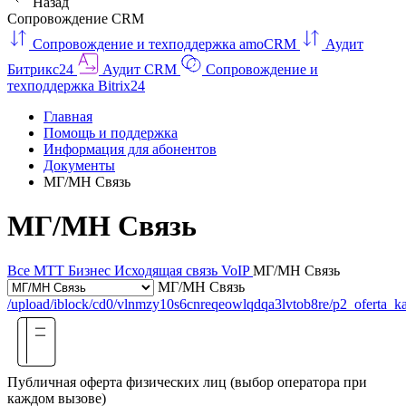
Назад
Сопровождение CRM
Сопровождение и техподдержка amoCRM
Аудит
Битрикс24
Аудит CRM
Сопровождение и
техподдержка Bitrix24
Главная
Помощь и поддержка
Информация для абонентов
Документы
МГ/МН Связь
МГ/МН Связь
Все
МТТ Бизнес
Исходящая связь VoIP
МГ/МН Связь
МГ/МН Связь
/upload/iblock/cd0/vlnmzy10s6cnreqeowlqdqa3lvtob8re/p2_oferta_k
Публичная оферта физических лиц (выбор оператора при
каждом вызове)