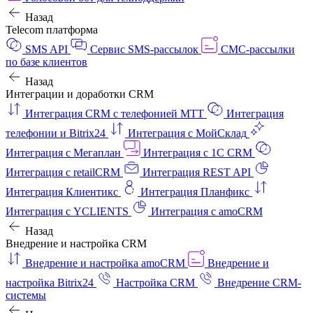
Назад
Telecom платформа
SMS API
Сервис SMS-рассылок
СМС-рассылки
по базе клиентов
Назад
Интеграции и доработки CRM
Интеграция CRM с телефонией МТТ
Интеграция
телефонии и Bitrix24
Интеграция с МойСклад
Интеграция с Мегаплан
Интеграция с 1C CRM
Интеграция с retailCRM
Интеграция REST API
Интеграция Клиентикс
Интеграция Планфикс
Интеграция с YCLIENTS
Интеграция с amoCRM
Назад
Внедрение и настройка CRM
Внедрение и настройка amoCRM
Внедрение и
настройка Bitrix24
Настройка CRM
Внедрение CRM-
системы