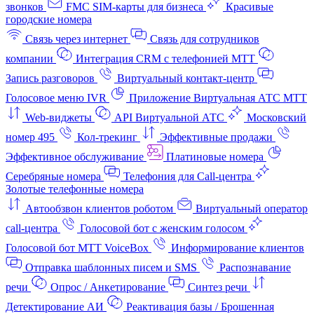
звонков
FMC SIM-карты для бизнеса
Красивые
городские номера
Связь через интернет
Связь для сотрудников
компании
Интеграция CRM с телефонией МТТ
Запись разговоров
Виртуальный контакт‑центр
Голосовое меню IVR
Приложение Виртуальная АТС МТТ
Web-виджеты
API Виртуальной АТС
Московский
номер 495
Кол-трекинг
Эффективные продажи
Эффективное обслуживание
Платиновые номера
Серебряные номера
Телефония для Call-центра
Золотые телефонные номера
Автообзвон клиентов роботом
Виртуальный оператор
call-центра
Голосовой бот с женским голосом
Голосовой бот МТТ VoiceBox
Информирование клиентов
Отправка шаблонных писем и SMS
Распознавание
речи
Опрос / Анкетирование
Синтез речи
Детектирование АИ
Реактивация базы / Брошенная