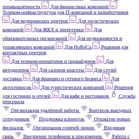
промышленности
Для финансовых компаний
Телеком-инфраструктура для IT-компаний и разработчиков
Для медицинских центров
Для логистических
компаний
Для ЖКХ и энергетики
Для
образовательных организаций
Для недвижимости и
управляющих компаний
Для HoReCa
Решения для
контактных центров
Для телеком-операторов и провайдеров
Для
автодилеров
Для салонов красоты
Для служб
доставки
Для франшиз и сетевого бизнеса
Для
автосервисов
Для туристических компаний
Решения
для гостиниц и отелей
Для кафе и ресторанов
Служба
персонала
Организация удалённой работы
Контроль выездных
сотрудников
Поддержка клиентов
Открытие новых
филиалов
Организация горячей линии
Входящая
связь
Внедрение телефонии в приложение
Работа с