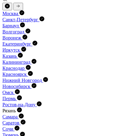
Москва
Санкт-Петербург
Барнаул
Волгоград
Воронеж
Екатеринбург
Иркутск
Казань
Калининград
Краснодар
Красноярск
Нижний Новгород
Новосибирск
Омск
Пермь
Ростов-на-Дону
Рязань
Самара
Саратов
Сочи
Тюмень