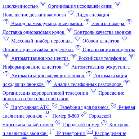
задолженностью
Организация исходящей связи
Повышение дозваниваемости
Лидогенерация
Выход на международные рынки
Защита номера
Доставка одноразовых кодов
Контроль качества звонков
Массовый подбор персонала
Обзвон клиентов
Организация службы поддержки
Организация кол-центра
Автоматизация кол-центра
Российская телефония
Информирование клиентов
Автоматизация рекрутинга
Автоматизация входящих звонков
Автоматизация
исходящих звонков
Анализ телефонных разговоров
Организация корпоративной телефонии
Проведение
опросов и сбор обратной связи
Виртуальная АТС
Телефония для бизнеса
Речевая
аналитика звонков
Номер 8-800
Городской
многоканальный номер
Городской номер
Контроль
и аналитика звонков
IP-телефония
Распределение