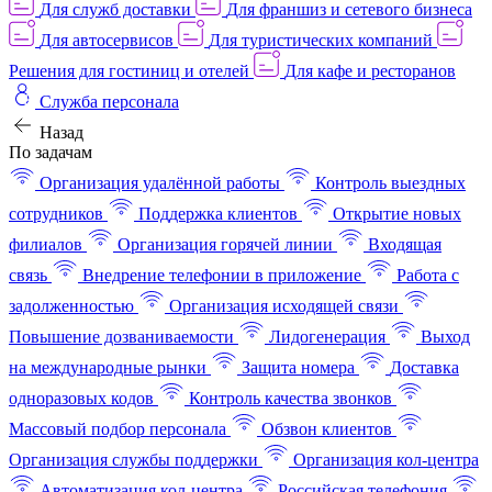
Для служб доставки
Для франшиз и сетевого бизнеса
Для автосервисов
Для туристических компаний
Решения для гостиниц и отелей
Для кафе и ресторанов
Служба персонала
Назад
По задачам
Организация удалённой работы
Контроль выездных
сотрудников
Поддержка клиентов
Открытие новых
филиалов
Организация горячей линии
Входящая
связь
Внедрение телефонии в приложение
Работа с
задолженностью
Организация исходящей связи
Повышение дозваниваемости
Лидогенерация
Выход
на международные рынки
Защита номера
Доставка
одноразовых кодов
Контроль качества звонков
Массовый подбор персонала
Обзвон клиентов
Организация службы поддержки
Организация кол-центра
Автоматизация кол-центра
Российская телефония