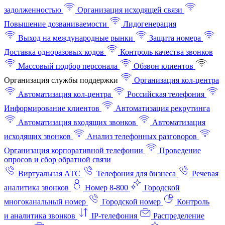
задолженностью
Организация исходящей связи
Повышение дозваниваемости
Лидогенерация
Выход на международные рынки
Защита номера
Доставка одноразовых кодов
Контроль качества звонков
Массовый подбор персонала
Обзвон клиентов
Организация службы поддержки
Организация кол-центра
Автоматизация кол-центра
Российская телефония
Информирование клиентов
Автоматизация рекрутинга
Автоматизация входящих звонков
Автоматизация
исходящих звонков
Анализ телефонных разговоров
Организация корпоративной телефонии
Проведение
опросов и сбор обратной связи
Виртуальная АТС
Телефония для бизнеса
Речевая
аналитика звонков
Номер 8-800
Городской
многоканальный номер
Городской номер
Контроль
и аналитика звонков
IP-телефония
Распределение