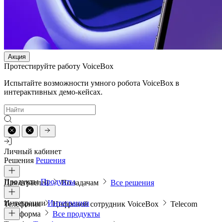
Акция
Протестируйте работу VoiceBox
Испытайте возможности умного робота VoiceBox в
интерактивных демо-кейсах.
Личный кабинет
Решения
Решения
Продукты
Продукты
Для отраслей
По задачам
Все решения
Интеграции
Интеграции
Телефония
Цифровой сотрудник VoiceBox
Telecom
платформа
Все продукты