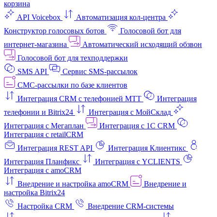
корзина
API Voicebox
Автоматизация кол‑центра
Конструктор голосовых ботов
Голосовой бот для
интернет‑магазина
Автоматический исходящий обзвон
Голосовой бот для техподдержки
SMS API
Сервис SMS-рассылок
СМС-рассылки по базе клиентов
Интеграция CRM с телефонией МТТ
Интеграция
телефонии и Bitrix24
Интеграция с МойСклад
Интеграция с Мегаплан
Интеграция с 1C CRM
Интеграция с retailCRM
Интеграция REST API
Интеграция Клиентикс
Интеграция Планфикс
Интеграция с YCLIENTS
Интеграция с amoCRM
Внедрение и настройка amoCRM
Внедрение и
настройка Bitrix24
Настройка CRM
Внедрение CRM-системы