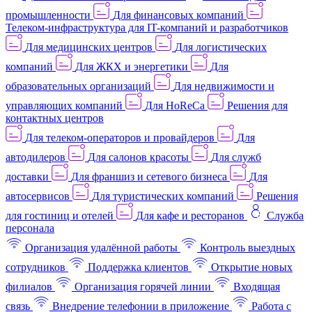
промышленности
Для финансовых компаний
Телеком-инфраструктура для IT-компаний и разработчиков
Для медицинских центров
Для логистических
компаний
Для ЖКХ и энергетики
Для
образовательных организаций
Для недвижимости и
управляющих компаний
Для HoReCa
Решения для
контактных центров
Для телеком-операторов и провайдеров
Для
автодилеров
Для салонов красоты
Для служб
доставки
Для франшиз и сетевого бизнеса
Для
автосервисов
Для туристических компаний
Решения
для гостиниц и отелей
Для кафе и ресторанов
Служба
персонала
Организация удалённой работы
Контроль выездных
сотрудников
Поддержка клиентов
Открытие новых
филиалов
Организация горячей линии
Входящая
связь
Внедрение телефонии в приложение
Работа с