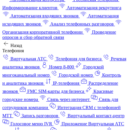
Информирование клиентов
Автоматизация рекрутинга
Автоматизация входящих звонков
Автоматизация
исходящих звонков
Анализ телефонных разговоров
Организация корпоративной телефонии
Проведение
опросов и сбор обратной связи
Назад
Телефония
Виртуальная АТС
Телефония для бизнеса
Речевая
аналитика звонков
Номер 8-800
Городской
многоканальный номер
Городской номер
Контроль
и аналитика звонков
IP-телефония
Распределение
звонков
FMC SIM-карты для бизнеса
Красивые
городские номера
Связь через интернет
Связь для
сотрудников компании
Интеграция CRM с телефонией
МТТ
Запись разговоров
Виртуальный контакт‑центр
Голосовое меню IVR
Приложение Виртуальная АТС