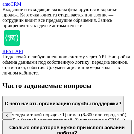
amoCRM
Входящие и исходящие вызовы фиксируются в воронке
продаж. Карточка клиента открывается при звонке —
сотрудник видит все предыдущие обращения. Запись
прикрепляется к сделке автоматически.
REST API
Подключайте любую внешнюю систему через API. Настройка
обмена данными под собственную логику: передача звонков,
статистика, события. Документация и примеры кода — в
личном кабинете.
Часто задаваемые вопросы
С чего начать организацию службы поддержки?
Рекомендуем такой порядок: 1) номер (8-800 или городской),
2) IVR с базовой маршрутизацией, 3) интеграция с CRM, 4)
голосовой робот для типовых вопросов. Каждый шаг можно
Сколько операторов нужно при использовании
реализовать последовательно.
робота?