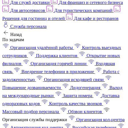
Для служб доставки
Для франшиз и сетевого бизнеса
Для автосервисов
Для туристических компаний
Решения для гостиниц и отелей
Для кафе и ресторанов
Служба персонала
Назад
По задачам
Организация удалённой работы
Контроль выездных
сотрудников
Поддержка клиентов
Открытие новых
филиалов
Организация горячей линии
Входящая
связь
Внедрение телефонии в приложение
Работа с
задолженностью
Организация исходящей связи
Повышение дозваниваемости
Лидогенерация
Выход
на международные рынки
Защита номера
Доставка
одноразовых кодов
Контроль качества звонков
Массовый подбор персонала
Обзвон клиентов
Организация службы поддержки
Организация кол-центра
Автоматизация кол-центра
Российская телефония