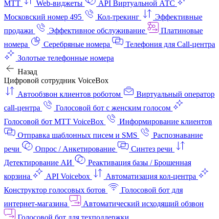
МТТ
Web-виджеты
API Виртуальной АТС
Московский номер 495
Кол-трекинг
Эффективные
продажи
Эффективное обслуживание
Платиновые
номера
Серебряные номера
Телефония для Call-центра
Золотые телефонные номера
Назад
Цифровой сотрудник VoiceBox
Автообзвон клиентов роботом
Виртуальный оператор
call-центра
Голосовой бот с женским голосом
Голосовой бот МТТ VoiceBox
Информирование клиентов
Отправка шаблонных писем и SMS
Распознавание
речи
Опрос / Анкетирование
Синтез речи
Детектирование АИ
Реактивация базы / Брошенная
корзина
API Voicebox
Автоматизация кол‑центра
Конструктор голосовых ботов
Голосовой бот для
интернет‑магазина
Автоматический исходящий обзвон
Голосовой бот для техподдержки