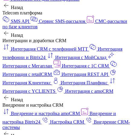
Назад
Telecom платформа
SMS API
Сервис SMS-рассылок
СМС-рассылки
по базе клиентов
Назад
Интеграции и доработки CRM
Интеграция CRM с телефонией МТТ
Интеграция
телефонии и Bitrix24
Интеграция с МойСклад
Интеграция с Мегаплан
Интеграция с 1C CRM
Интеграция с retailCRM
Интеграция REST API
Интеграция Клиентикс
Интеграция Планфикс
Интеграция с YCLIENTS
Интеграция с amoCRM
Назад
Внедрение и настройка CRM
Внедрение и настройка amoCRM
Внедрение и
настройка Bitrix24
Настройка CRM
Внедрение CRM-
системы