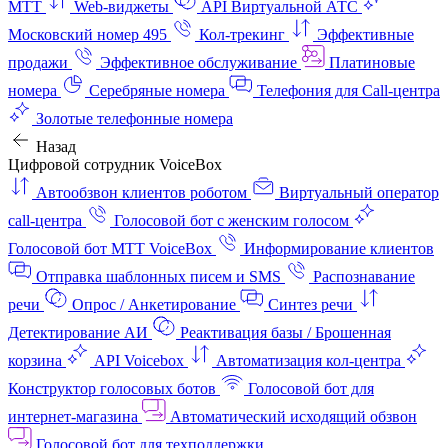
МТТ
Web-виджеты
API Виртуальной АТС
Московский номер 495
Кол-трекинг
Эффективные
продажи
Эффективное обслуживание
Платиновые
номера
Серебряные номера
Телефония для Call-центра
Золотые телефонные номера
Назад
Цифровой сотрудник VoiceBox
Автообзвон клиентов роботом
Виртуальный оператор
call-центра
Голосовой бот с женским голосом
Голосовой бот МТТ VoiceBox
Информирование клиентов
Отправка шаблонных писем и SMS
Распознавание
речи
Опрос / Анкетирование
Синтез речи
Детектирование АИ
Реактивация базы / Брошенная
корзина
API Voicebox
Автоматизация кол‑центра
Конструктор голосовых ботов
Голосовой бот для
интернет‑магазина
Автоматический исходящий обзвон
Голосовой бот для техподдержки