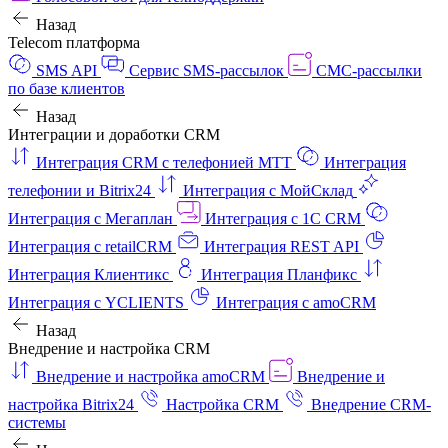
Назад
Telecom платформа
SMS API
Сервис SMS-рассылок
СМС-рассылки
по базе клиентов
Назад
Интеграции и доработки CRM
Интеграция CRM с телефонией МТТ
Интеграция
телефонии и Bitrix24
Интеграция с МойСклад
Интеграция с Мегаплан
Интеграция с 1C CRM
Интеграция с retailCRM
Интеграция REST API
Интеграция Клиентикс
Интеграция Планфикс
Интеграция с YCLIENTS
Интеграция с amoCRM
Назад
Внедрение и настройка CRM
Внедрение и настройка amoCRM
Внедрение и
настройка Bitrix24
Настройка CRM
Внедрение CRM-
системы