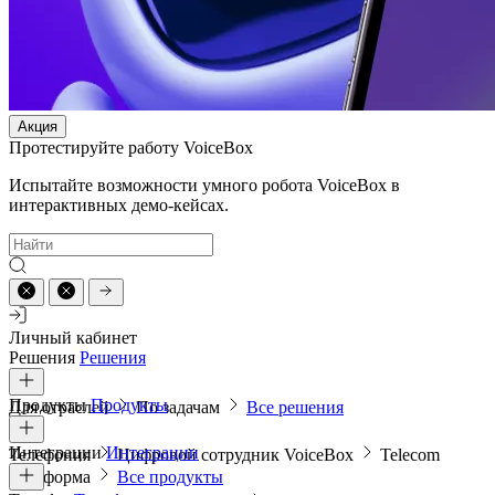
Акция
Протестируйте работу VoiceBox
Испытайте возможности умного робота VoiceBox в
интерактивных демо-кейсах.
Личный кабинет
Решения
Решения
Продукты
Продукты
Для отраслей
По задачам
Все решения
Интеграции
Интеграции
Телефония
Цифровой сотрудник VoiceBox
Telecom
платформа
Все продукты