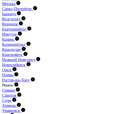
Москва
Санкт-Петербург
Барнаул
Волгоград
Воронеж
Екатеринбург
Иркутск
Казань
Калининград
Краснодар
Красноярск
Нижний Новгород
Новосибирск
Омск
Пермь
Ростов-на-Дону
Рязань
Самара
Саратов
Сочи
Тюмень
Ульяновск