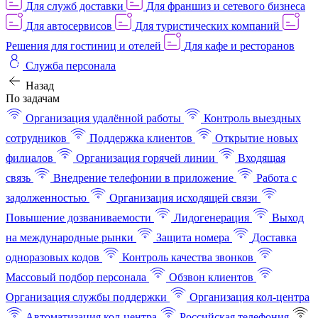
Для служб доставки
Для франшиз и сетевого бизнеса
Для автосервисов
Для туристических компаний
Решения для гостиниц и отелей
Для кафе и ресторанов
Служба персонала
Назад
По задачам
Организация удалённой работы
Контроль выездных
сотрудников
Поддержка клиентов
Открытие новых
филиалов
Организация горячей линии
Входящая
связь
Внедрение телефонии в приложение
Работа с
задолженностью
Организация исходящей связи
Повышение дозваниваемости
Лидогенерация
Выход
на международные рынки
Защита номера
Доставка
одноразовых кодов
Контроль качества звонков
Массовый подбор персонала
Обзвон клиентов
Организация службы поддержки
Организация кол-центра
Автоматизация кол-центра
Российская телефония