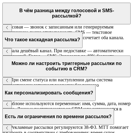
В чём разница между голосовой и SMS-
рассылкой?
Голосовая — звонок с записанным или генерируемым
сообщением, выше открываемость. SMS — текстовое
сообщение, остаётся у клиента. Каскад сочетает оба канала.
Что такое каскадная рассылка?
Сначала дешёвый канал. При недоставке — автоматически
следующий. Голос → SMS. Экономия до 40% бюджета.
Можно ли настроить триггерные рассылки по
событию в CRM?
Да. При смене статуса или наступлении даты система
автоматически запускает рассылку без ручного
вмешательства.
Как персонализировать сообщения?
В шаблоне используются переменные: имя, сумма, дата, номер
заказа. Данные подтягиваются из CRM или загружаются в
CSV.
Есть ли ограничения по времени рассылок?
Да. Рекламные рассылки регулируются 38-ФЗ. МТТ помогает
настроить в соответствии с требованиями: время суток,