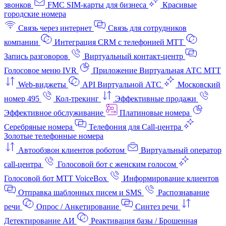
звонков
FMC SIM-карты для бизнеса
Красивые
городские номера
Связь через интернет
Связь для сотрудников
компании
Интеграция CRM с телефонией МТТ
Запись разговоров
Виртуальный контакт‑центр
Голосовое меню IVR
Приложение Виртуальная АТС МТТ
Web-виджеты
API Виртуальной АТС
Московский
номер 495
Кол-трекинг
Эффективные продажи
Эффективное обслуживание
Платиновые номера
Серебряные номера
Телефония для Call-центра
Золотые телефонные номера
Автообзвон клиентов роботом
Виртуальный оператор
call-центра
Голосовой бот с женским голосом
Голосовой бот МТТ VoiceBox
Информирование клиентов
Отправка шаблонных писем и SMS
Распознавание
речи
Опрос / Анкетирование
Синтез речи
Детектирование АИ
Реактивация базы / Брошенная