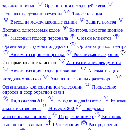
задолженностью
Организация исходящей связи
Повышение дозваниваемости
Лидогенерация
Выход на международные рынки
Защита номера
Доставка одноразовых кодов
Контроль качества звонков
Массовый подбор персонала
Обзвон клиентов
Организация службы поддержки
Организация кол-центра
Автоматизация кол-центра
Российская телефония
Информирование клиентов
Автоматизация рекрутинга
Автоматизация входящих звонков
Автоматизация
исходящих звонков
Анализ телефонных разговоров
Организация корпоративной телефонии
Проведение
опросов и сбор обратной связи
Виртуальная АТС
Телефония для бизнеса
Речевая
аналитика звонков
Номер 8-800
Городской
многоканальный номер
Городской номер
Контроль
и аналитика звонков
IP-телефония
Распределение