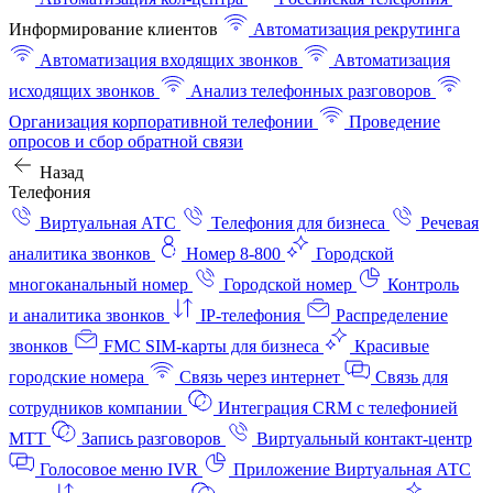
Информирование клиентов
Автоматизация рекрутинга
Автоматизация входящих звонков
Автоматизация
исходящих звонков
Анализ телефонных разговоров
Организация корпоративной телефонии
Проведение
опросов и сбор обратной связи
Назад
Телефония
Виртуальная АТС
Телефония для бизнеса
Речевая
аналитика звонков
Номер 8-800
Городской
многоканальный номер
Городской номер
Контроль
и аналитика звонков
IP-телефония
Распределение
звонков
FMC SIM-карты для бизнеса
Красивые
городские номера
Связь через интернет
Связь для
сотрудников компании
Интеграция CRM с телефонией
МТТ
Запись разговоров
Виртуальный контакт‑центр
Голосовое меню IVR
Приложение Виртуальная АТС