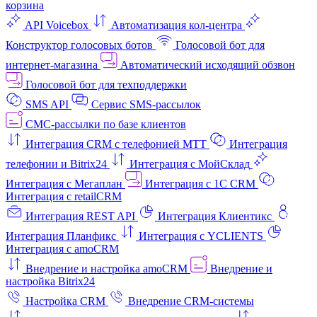
корзина
API Voicebox
Автоматизация кол‑центра
Конструктор голосовых ботов
Голосовой бот для
интернет‑магазина
Автоматический исходящий обзвон
Голосовой бот для техподдержки
SMS API
Сервис SMS-рассылок
СМС-рассылки по базе клиентов
Интеграция CRM с телефонией МТТ
Интеграция
телефонии и Bitrix24
Интеграция с МойСклад
Интеграция с Мегаплан
Интеграция с 1C CRM
Интеграция с retailCRM
Интеграция REST API
Интеграция Клиентикс
Интеграция Планфикс
Интеграция с YCLIENTS
Интеграция с amoCRM
Внедрение и настройка amoCRM
Внедрение и
настройка Bitrix24
Настройка CRM
Внедрение CRM-системы