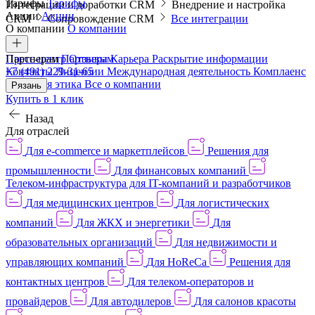
Тарифы
Тарифы
Интеграции и доработки CRM
Внедрение и настройка
Акции
Акции
CRM
Сопровождение CRM
Все интеграции
О компании
О компании
Пресс-центр
Партнерам
Партнерам
Отзывы
Карьера
Раскрытие информации
Контакты
+7 (491) 229-31-65
Лицензии
Международная деятельность
Комплаенс
и деловая этика
Все о компании
Рязань
Купить в 1 клик
Назад
Для отраслей
Для e-commerce и маркетплейсов
Решения для
промышленности
Для финансовых компаний
Телеком-инфраструктура для IT-компаний и разработчиков
Для медицинских центров
Для логистических
компаний
Для ЖКХ и энергетики
Для
образовательных организаций
Для недвижимости и
управляющих компаний
Для HoReCa
Решения для
контактных центров
Для телеком-операторов и
провайдеров
Для автодилеров
Для салонов красоты