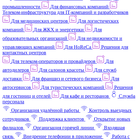
промышленности
Для финансовых компаний
Телеком-инфраструктура для IT-компаний и разработчиков
Для медицинских центров
Для логистических
компаний
Для ЖКХ и энергетики
Для
образовательных организаций
Для недвижимости и
управляющих компаний
Для HoReCa
Решения для
контактных центров
Для телеком-операторов и провайдеров
Для
автодилеров
Для салонов красоты
Для служб
доставки
Для франшиз и сетевого бизнеса
Для
автосервисов
Для туристических компаний
Решения
для гостиниц и отелей
Для кафе и ресторанов
Служба
персонала
Организация удалённой работы
Контроль выездных
сотрудников
Поддержка клиентов
Открытие новых
филиалов
Организация горячей линии
Входящая
связь
Внедрение телефонии в приложение
Работа с