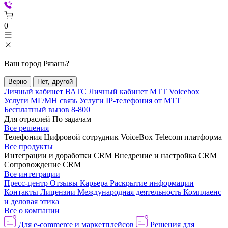
0
Ваш город
Рязань
?
Верно
Нет, другой
Личный кабинет ВАТС
Личный кабинет МТТ Voicebox
Услуги МГ/МН связь
Услуги IP-телефония от МТТ
Бесплатный вызов 8-800
Для отраслей
По задачам
Все решения
Телефония
Цифровой сотрудник VoiceBox
Telecom платформа
Все продукты
Интеграции и доработки CRM
Внедрение и настройка CRM
Сопровождение CRM
Все интеграции
Пресс-центр
Отзывы
Карьера
Раскрытие информации
Контакты
Лицензии
Международная деятельность
Комплаенс
и деловая этика
Все о компании
Для e-commerce и маркетплейсов
Решения для