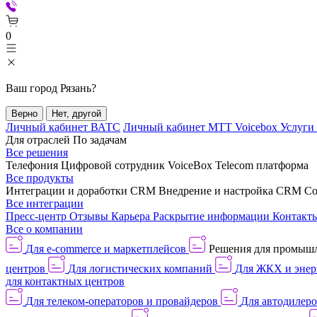
0
Ваш город
Рязань
?
Верно
Нет, другой
Личный кабинет ВАТС
Личный кабинет МТТ Voicebox
Услуги
Для отраслей
По задачам
Все решения
Телефония
Цифровой сотрудник VoiceBox
Telecom платформа
Все продукты
Интеграции и доработки CRM
Внедрение и настройка CRM
Со
Все интеграции
Пресс-центр
Отзывы
Карьера
Раскрытие информации
Контакт
Все о компании
Для e-commerce и маркетплейсов
Решения для промыш
центров
Для логистических компаний
Для ЖКХ и энер
для контактных центров
Для телеком-операторов и провайдеров
Для автодилер