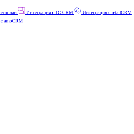
Мегаплан
Интеграция с 1C CRM
Интеграция с retailCRM
я с amoCRM