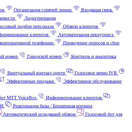
ов
Организация горячей линии
Входящая связь
аемости
Лидогенерация
ссовый подбор персонала
Обзвон клиентов
ормирование клиентов
Автоматизация рекрутинга
корпоративной телефонии
Проведение опросов и сбор
ый номер
Городской номер
Контроль и аналитика
Виртуальный контакт‑центр
Голосовое меню IVR
Эффективные продажи
Эффективное обслуживание
бот МТТ VoiceBox
Информирование клиентов
АИ
Реактивация базы / Брошенная корзина
Автоматический исходящий обзвон
Голосовой бот для