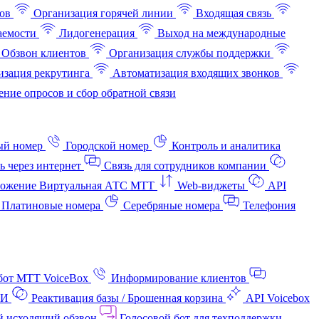
ов
Организация горячей линии
Входящая связь
аемости
Лидогенерация
Выход на международные
Обзвон клиентов
Организация службы поддержки
изация рекрутинга
Автоматизация входящих звонков
ние опросов и сбор обратной связи
ый номер
Городской номер
Контроль и аналитика
ь через интернет
Связь для сотрудников компании
ожение Виртуальная АТС МТТ
Web-виджеты
API
Платиновые номера
Серебряные номера
Телефония
бот МТТ VoiceBox
Информирование клиентов
АИ
Реактивация базы / Брошенная корзина
API Voicebox
й исходящий обзвон
Голосовой бот для техподдержки