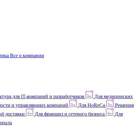
этика
Все о компании
тура для IT-компаний и разработчиков
Для медицинских
ости и управляющих компаний
Для HoReCa
Решения
жб доставки
Для франшиз и сетевого бизнеса
Для
онала