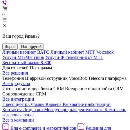
0
Ваш город
Рязань
?
Верно
Нет, другой
Личный кабинет ВАТС
Личный кабинет МТТ Voicebox
Услуги МГ/МН связь
Услуги IP-телефония от МТТ
Бесплатный вызов 8-800
Для отраслей
По задачам
Все решения
Телефония
Цифровой сотрудник VoiceBox
Telecom платформа
Все продукты
Интеграции и доработки CRM
Внедрение и настройка CRM
Сопровождение CRM
Все интеграции
Пресс-центр
Отзывы
Карьера
Раскрытие информации
Контакты
Лицензии
Международная деятельность
Комплаенс
и деловая этика
Все о компании
Для e-commerce и маркетплейсов
Решения для