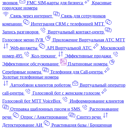
звонков
FMC SIM-карты для бизнеса
Красивые
городские номера
Связь через интернет
Связь для сотрудников
компании
Интеграция CRM с телефонией МТТ
Запись разговоров
Виртуальный контакт‑центр
Голосовое меню IVR
Приложение Виртуальная АТС МТТ
Web-виджеты
API Виртуальной АТС
Московский
номер 495
Кол-трекинг
Эффективные продажи
Эффективное обслуживание
Платиновые номера
Серебряные номера
Телефония для Call-центра
Золотые телефонные номера
Автообзвон клиентов роботом
Виртуальный оператор
call-центра
Голосовой бот с женским голосом
Голосовой бот МТТ VoiceBox
Информирование клиентов
Отправка шаблонных писем и SMS
Распознавание
речи
Опрос / Анкетирование
Синтез речи
Детектирование АИ
Реактивация базы / Брошенная