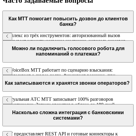
Часто задаваемые вопросы
Как МТТ помогает повысить дозвон до клиентов
банка?
Комплекс из трёх инструментов: авторизованный вызов
показывает клиенту название компании, карусель номеров
ротирует исходящие номера, детектор автоответчиков
Можно ли подключить голосового робота для
отсеивает роботов. Вместе они поднимают конверсию
напоминаний о платежах?
исходящих с 4–6% до 10%.
Да. VoiceBox МТТ работает по сценарию взыскания:
информирует о сумме долга, фиксирует реакцию, при
необходимости переводит на оператора. Интегрируется с
Как записываются и хранятся звонки операторов?
вашей CRM или АБС по API.
Виртуальная АТС МТТ записывает 100% разговоров
автоматически. Записи хранятся в облаке до 180 дней,
доступны через личный кабинет с привязкой к карточке
Насколько сложна интеграция с банковскими
клиента в CRM.
системами?
МТТ предоставляет REST API и готовые коннекторы к