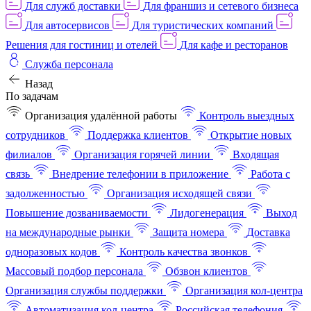
Для служб доставки
Для франшиз и сетевого бизнеса
Для автосервисов
Для туристических компаний
Решения для гостиниц и отелей
Для кафе и ресторанов
Служба персонала
Назад
По задачам
Организация удалённой работы
Контроль выездных
сотрудников
Поддержка клиентов
Открытие новых
филиалов
Организация горячей линии
Входящая
связь
Внедрение телефонии в приложение
Работа с
задолженностью
Организация исходящей связи
Повышение дозваниваемости
Лидогенерация
Выход
на международные рынки
Защита номера
Доставка
одноразовых кодов
Контроль качества звонков
Массовый подбор персонала
Обзвон клиентов
Организация службы поддержки
Организация кол-центра
Автоматизация кол-центра
Российская телефония