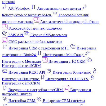
корзина
API Voicebox
Автоматизация кол‑центра
Конструктор голосовых ботов
Голосовой бот для
интернет‑магазина
Автоматический исходящий обзвон
Голосовой бот для техподдержки
SMS API
Сервис SMS-рассылок
СМС-рассылки по базе клиентов
Интеграция CRM с телефонией МТТ
Интеграция
телефонии и Bitrix24
Интеграция с МойСклад
Интеграция с Мегаплан
Интеграция с 1C CRM
Интеграция с retailCRM
Интеграция REST API
Интеграция Клиентикс
Интеграция Планфикс
Интеграция с YCLIENTS
Интеграция с amoCRM
Внедрение и настройка amoCRM
Внедрение и
настройка Bitrix24
Настройка CRM
Внедрение CRM-системы