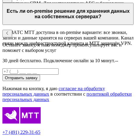
популярным CRM. Для нестандартных АБС и банковских
платформ доступна интеграция через API — документация с
Есть ли on-premise решение для хранения данных
примерами кода входит в комплект.
на собственных серверах?
Да. ВАТС МТТ доступна в on-premise варианте: все звонки,
записи и данные хранятся на серверах вашей компании. Канал
связи между инфраструктурой клиента и МТТ защищён VPN.
Оставьте заявку, и наш менеджер проконсультирует вас и
поможет с выбором услуг
30 дней бесплатно. Подключение онлайн за 10 минут.--
Отправить заявку
Нажимая на кнопку, я даю
согласие на обработку
персональных данных
в соответствии с
политикой обработки
персональных данных
+7 (491) 229-31-65