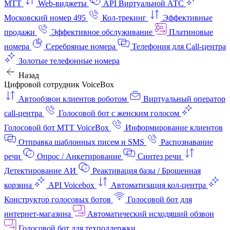
МТТ
Web-виджеты
API Виртуальной АТС
Московский номер 495
Кол-трекинг
Эффективные
продажи
Эффективное обслуживание
Платиновые
номера
Серебряные номера
Телефония для Call-центра
Золотые телефонные номера
Назад
Цифровой сотрудник VoiceBox
Автообзвон клиентов роботом
Виртуальный оператор
call-центра
Голосовой бот с женским голосом
Голосовой бот МТТ VoiceBox
Информирование клиентов
Отправка шаблонных писем и SMS
Распознавание
речи
Опрос / Анкетирование
Синтез речи
Детектирование АИ
Реактивация базы / Брошенная
корзина
API Voicebox
Автоматизация кол‑центра
Конструктор голосовых ботов
Голосовой бот для
интернет‑магазина
Автоматический исходящий обзвон
Голосовой бот для техподдержки