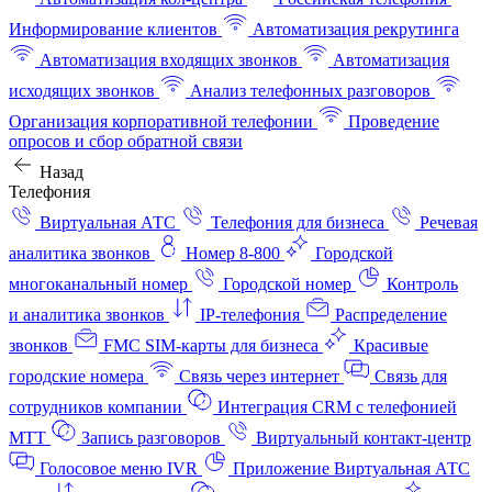
Информирование клиентов
Автоматизация рекрутинга
Автоматизация входящих звонков
Автоматизация
исходящих звонков
Анализ телефонных разговоров
Организация корпоративной телефонии
Проведение
опросов и сбор обратной связи
Назад
Телефония
Виртуальная АТС
Телефония для бизнеса
Речевая
аналитика звонков
Номер 8-800
Городской
многоканальный номер
Городской номер
Контроль
и аналитика звонков
IP-телефония
Распределение
звонков
FMC SIM-карты для бизнеса
Красивые
городские номера
Связь через интернет
Связь для
сотрудников компании
Интеграция CRM с телефонией
МТТ
Запись разговоров
Виртуальный контакт‑центр
Голосовое меню IVR
Приложение Виртуальная АТС