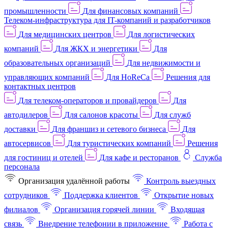
промышленности
Для финансовых компаний
Телеком-инфраструктура для IT-компаний и разработчиков
Для медицинских центров
Для логистических
компаний
Для ЖКХ и энергетики
Для
образовательных организаций
Для недвижимости и
управляющих компаний
Для HoReCa
Решения для
контактных центров
Для телеком-операторов и провайдеров
Для
автодилеров
Для салонов красоты
Для служб
доставки
Для франшиз и сетевого бизнеса
Для
автосервисов
Для туристических компаний
Решения
для гостиниц и отелей
Для кафе и ресторанов
Служба
персонала
Организация удалённой работы
Контроль выездных
сотрудников
Поддержка клиентов
Открытие новых
филиалов
Организация горячей линии
Входящая
связь
Внедрение телефонии в приложение
Работа с