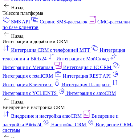
Назад
Telecom платформа
SMS API
Сервис SMS-рассылок
СМС-рассылки
по базе клиентов
Назад
Интеграции и доработки CRM
Интеграция CRM с телефонией МТТ
Интеграция
телефонии и Bitrix24
Интеграция с МойСклад
Интеграция с Мегаплан
Интеграция с 1C CRM
Интеграция с retailCRM
Интеграция REST API
Интеграция Клиентикс
Интеграция Планфикс
Интеграция с YCLIENTS
Интеграция с amoCRM
Назад
Внедрение и настройка CRM
Внедрение и настройка amoCRM
Внедрение и
настройка Bitrix24
Настройка CRM
Внедрение CRM-
системы