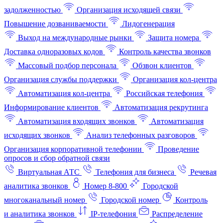
задолженностью
Организация исходящей связи
Повышение дозваниваемости
Лидогенерация
Выход на международные рынки
Защита номера
Доставка одноразовых кодов
Контроль качества звонков
Массовый подбор персонала
Обзвон клиентов
Организация службы поддержки
Организация кол-центра
Автоматизация кол-центра
Российская телефония
Информирование клиентов
Автоматизация рекрутинга
Автоматизация входящих звонков
Автоматизация
исходящих звонков
Анализ телефонных разговоров
Организация корпоративной телефонии
Проведение
опросов и сбор обратной связи
Виртуальная АТС
Телефония для бизнеса
Речевая
аналитика звонков
Номер 8-800
Городской
многоканальный номер
Городской номер
Контроль
и аналитика звонков
IP-телефония
Распределение