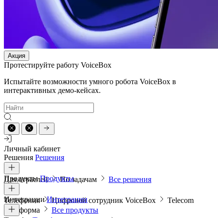
Акция
Протестируйте работу VoiceBox
Испытайте возможности умного робота VoiceBox в
интерактивных демо-кейсах.
Личный кабинет
Решения
Решения
Продукты
Продукты
Для отраслей
По задачам
Все решения
Интеграции
Интеграции
Телефония
Цифровой сотрудник VoiceBox
Telecom
платформа
Все продукты