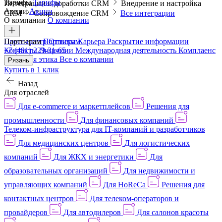
Тарифы
Тарифы
Интеграции и доработки CRM
Внедрение и настройка
Акции
Акции
CRM
Сопровождение CRM
Все интеграции
О компании
О компании
Пресс-центр
Партнерам
Партнерам
Отзывы
Карьера
Раскрытие информации
Контакты
+7 (491) 229-31-65
Лицензии
Международная деятельность
Комплаенс
и деловая этика
Все о компании
Рязань
Купить в 1 клик
Назад
Для отраслей
Для e-commerce и маркетплейсов
Решения для
промышленности
Для финансовых компаний
Телеком-инфраструктура для IT-компаний и разработчиков
Для медицинских центров
Для логистических
компаний
Для ЖКХ и энергетики
Для
образовательных организаций
Для недвижимости и
управляющих компаний
Для HoReCa
Решения для
контактных центров
Для телеком-операторов и
провайдеров
Для автодилеров
Для салонов красоты