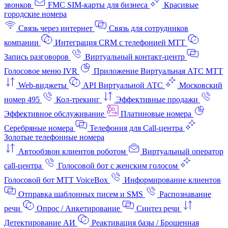
звонков
FMC SIM-карты для бизнеса
Красивые
городские номера
Связь через интернет
Связь для сотрудников
компании
Интеграция CRM с телефонией МТТ
Запись разговоров
Виртуальный контакт‑центр
Голосовое меню IVR
Приложение Виртуальная АТС МТТ
Web-виджеты
API Виртуальной АТС
Московский
номер 495
Кол-трекинг
Эффективные продажи
Эффективное обслуживание
Платиновые номера
Серебряные номера
Телефония для Call-центра
Золотые телефонные номера
Автообзвон клиентов роботом
Виртуальный оператор
call-центра
Голосовой бот с женским голосом
Голосовой бот МТТ VoiceBox
Информирование клиентов
Отправка шаблонных писем и SMS
Распознавание
речи
Опрос / Анкетирование
Синтез речи
Детектирование АИ
Реактивация базы / Брошенная