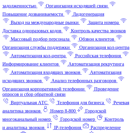
задолженностью
Организация исходящей связи
Повышение дозваниваемости
Лидогенерация
Выход на международные рынки
Защита номера
Доставка одноразовых кодов
Контроль качества звонков
Массовый подбор персонала
Обзвон клиентов
Организация службы поддержки
Организация кол-центра
Автоматизация кол-центра
Российская телефония
Информирование клиентов
Автоматизация рекрутинга
Автоматизация входящих звонков
Автоматизация
исходящих звонков
Анализ телефонных разговоров
Организация корпоративной телефонии
Проведение
опросов и сбор обратной связи
Виртуальная АТС
Телефония для бизнеса
Речевая
аналитика звонков
Номер 8-800
Городской
многоканальный номер
Городской номер
Контроль
и аналитика звонков
IP-телефония
Распределение