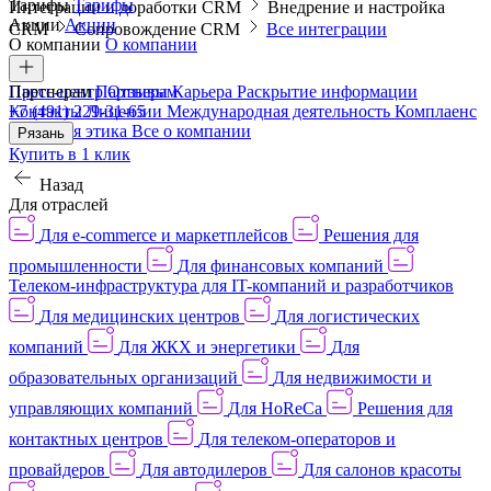
Тарифы
Тарифы
Интеграции и доработки CRM
Внедрение и настройка
Акции
Акции
CRM
Сопровождение CRM
Все интеграции
О компании
О компании
Пресс-центр
Партнерам
Партнерам
Отзывы
Карьера
Раскрытие информации
Контакты
+7 (491) 229-31-65
Лицензии
Международная деятельность
Комплаенс
и деловая этика
Все о компании
Рязань
Купить в 1 клик
Назад
Для отраслей
Для e-commerce и маркетплейсов
Решения для
промышленности
Для финансовых компаний
Телеком-инфраструктура для IT-компаний и разработчиков
Для медицинских центров
Для логистических
компаний
Для ЖКХ и энергетики
Для
образовательных организаций
Для недвижимости и
управляющих компаний
Для HoReCa
Решения для
контактных центров
Для телеком-операторов и
провайдеров
Для автодилеров
Для салонов красоты