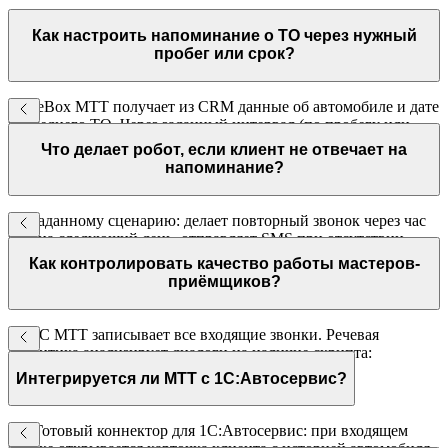
Как настроить напоминание о ТО через нужный
пробег или срок?
VoiceBox МТТ получает из CRM данные об автомобиле и дате
последнего ТО. Через заданный интервал (по пробегу или
календарному сроку) автоматически звонит клиенту с
Что делает робот, если клиент не отвечает на
предложением записаться.
напоминание?
По заданному сценарию: делает повторный звонок через час
или на следующий день, отправляет SMS при отсутствии
ответа. Все попытки контакта фиксируются в CRM.
Как контролировать качество работы мастеров-
приёмщиков?
ВАТС МТТ записывает все входящие звонки. Речевая
аналитика анализирует диалоги на наличие скрипта:
приветствие, уточнение задачи, предложение
Интегрируется ли МТТ с 1С:Автосервис?
дополнительных услуг, прощание.
Да. Готовый коннектор для 1С:Автосервис: при входящем