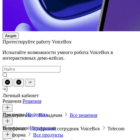
Акция
Протестируйте работу VoiceBox
Испытайте возможности умного робота VoiceBox в
интерактивных демо-кейсах.
Личный кабинет
Решения
Решения
Продукты
Продукты
Для отраслей
По задачам
Все решения
Интеграции
Интеграции
Телефония
Цифровой сотрудник VoiceBox
Telecom
платформа
Все продукты