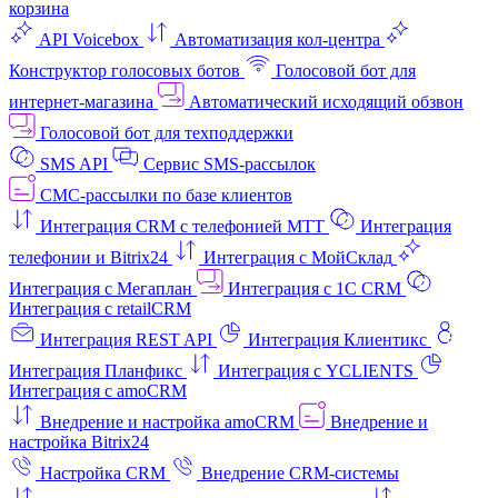
корзина
API Voicebox
Автоматизация кол‑центра
Конструктор голосовых ботов
Голосовой бот для
интернет‑магазина
Автоматический исходящий обзвон
Голосовой бот для техподдержки
SMS API
Сервис SMS-рассылок
СМС-рассылки по базе клиентов
Интеграция CRM с телефонией МТТ
Интеграция
телефонии и Bitrix24
Интеграция с МойСклад
Интеграция с Мегаплан
Интеграция с 1C CRM
Интеграция с retailCRM
Интеграция REST API
Интеграция Клиентикс
Интеграция Планфикс
Интеграция с YCLIENTS
Интеграция с amoCRM
Внедрение и настройка amoCRM
Внедрение и
настройка Bitrix24
Настройка CRM
Внедрение CRM-системы