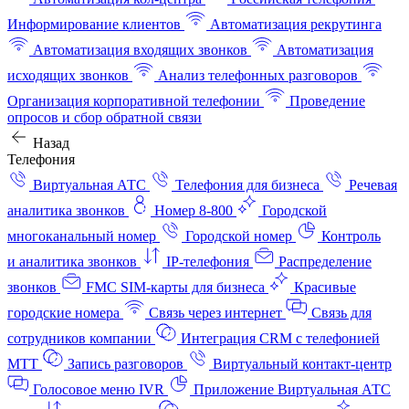
Информирование клиентов
Автоматизация рекрутинга
Автоматизация входящих звонков
Автоматизация
исходящих звонков
Анализ телефонных разговоров
Организация корпоративной телефонии
Проведение
опросов и сбор обратной связи
Назад
Телефония
Виртуальная АТС
Телефония для бизнеса
Речевая
аналитика звонков
Номер 8-800
Городской
многоканальный номер
Городской номер
Контроль
и аналитика звонков
IP-телефония
Распределение
звонков
FMC SIM-карты для бизнеса
Красивые
городские номера
Связь через интернет
Связь для
сотрудников компании
Интеграция CRM с телефонией
МТТ
Запись разговоров
Виртуальный контакт‑центр
Голосовое меню IVR
Приложение Виртуальная АТС