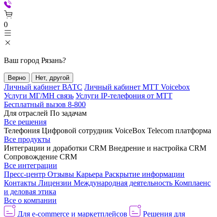
0
Ваш город
Рязань
?
Верно
Нет, другой
Личный кабинет ВАТС
Личный кабинет МТТ Voicebox
Услуги МГ/МН связь
Услуги IP-телефония от МТТ
Бесплатный вызов 8-800
Для отраслей
По задачам
Все решения
Телефония
Цифровой сотрудник VoiceBox
Telecom платформа
Все продукты
Интеграции и доработки CRM
Внедрение и настройка CRM
Сопровождение CRM
Все интеграции
Пресс-центр
Отзывы
Карьера
Раскрытие информации
Контакты
Лицензии
Международная деятельность
Комплаенс
и деловая этика
Все о компании
Для e-commerce и маркетплейсов
Решения для