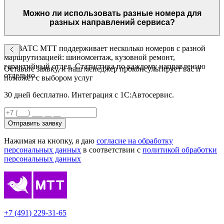
звонке открывается карточка клиента с историей автомобиля.
Данные о записи передаются из ВАТС в 1С автоматически.
Можно ли использовать разные номера для
разных направлений сервиса?
Да. ВАТС МТТ поддерживает несколько номеров с разной
маршрутизацией: шиномонтаж, кузовной ремонт,
гарантийный отдел. Статистика по каждому направлению
Оставьте заявку, и наш менеджер проконсультирует вас и
отдельно.
поможет с выбором услуг
30 дней бесплатно. Интеграция с 1С:Автосервис.
Отправить заявку
Нажимая на кнопку, я даю
согласие на обработку
персональных данных
в соответствии с
политикой обработки
персональных данных
+7 (491) 229-31-65