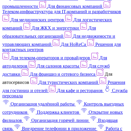
промышленности
Для финансовых компаний
Телеком-инфраструктура для IT-компаний и разработчиков
Для медицинских центров
Для логистических
компаний
Для ЖКХ и энергетики
Для
образовательных организаций
Для недвижимости и
управляющих компаний
Для HoReCa
Решения для
контактных центров
Для телеком-операторов и провайдеров
Для
автодилеров
Для салонов красоты
Для служб
доставки
Для франшиз и сетевого бизнеса
Для
автосервисов
Для туристических компаний
Решения
для гостиниц и отелей
Для кафе и ресторанов
Служба
персонала
Организация удалённой работы
Контроль выездных
сотрудников
Поддержка клиентов
Открытие новых
филиалов
Организация горячей линии
Входящая
связь
Внедрение телефонии в приложение
Работа с