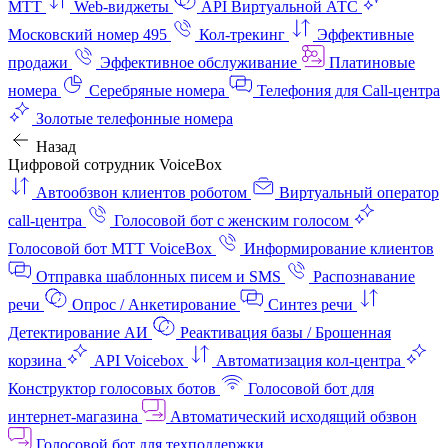
МТТ
Web-виджеты
API Виртуальной АТС
Московский номер 495
Кол-трекинг
Эффективные
продажи
Эффективное обслуживание
Платиновые
номера
Серебряные номера
Телефония для Call-центра
Золотые телефонные номера
Назад
Цифровой сотрудник VoiceBox
Автообзвон клиентов роботом
Виртуальный оператор
call-центра
Голосовой бот с женским голосом
Голосовой бот МТТ VoiceBox
Информирование клиентов
Отправка шаблонных писем и SMS
Распознавание
речи
Опрос / Анкетирование
Синтез речи
Детектирование АИ
Реактивация базы / Брошенная
корзина
API Voicebox
Автоматизация кол‑центра
Конструктор голосовых ботов
Голосовой бот для
интернет‑магазина
Автоматический исходящий обзвон
Голосовой бот для техподдержки