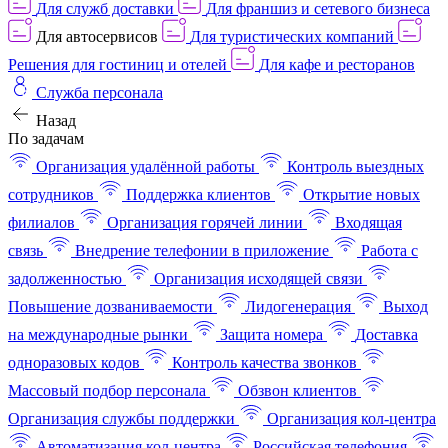
Для служб доставки
Для франшиз и сетевого бизнеса
Для автосервисов
Для туристических компаний
Решения для гостиниц и отелей
Для кафе и ресторанов
Служба персонала
Назад
По задачам
Организация удалённой работы
Контроль выездных
сотрудников
Поддержка клиентов
Открытие новых
филиалов
Организация горячей линии
Входящая
связь
Внедрение телефонии в приложение
Работа с
задолженностью
Организация исходящей связи
Повышение дозваниваемости
Лидогенерация
Выход
на международные рынки
Защита номера
Доставка
одноразовых кодов
Контроль качества звонков
Массовый подбор персонала
Обзвон клиентов
Организация службы поддержки
Организация кол-центра
Автоматизация кол-центра
Российская телефония