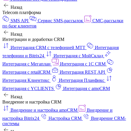
Назад
Telecom платформа
SMS API
Сервис SMS-рассылок
СМС-рассылки
по базе клиентов
Назад
Интеграции и доработки CRM
Интеграция CRM с телефонией МТТ
Интеграция
телефонии и Bitrix24
Интеграция с МойСклад
Интеграция с Мегаплан
Интеграция с 1C CRM
Интеграция с retailCRM
Интеграция REST API
Интеграция Клиентикс
Интеграция Планфикс
Интеграция с YCLIENTS
Интеграция с amoCRM
Назад
Внедрение и настройка CRM
Внедрение и настройка amoCRM
Внедрение и
настройка Bitrix24
Настройка CRM
Внедрение CRM-
системы