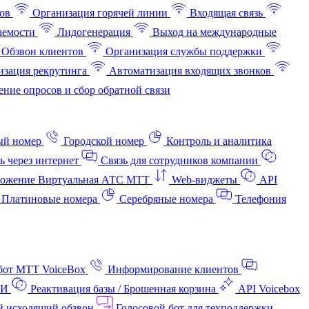
ов
Организация горячей линии
Входящая связь
аемости
Лидогенерация
Выход на международные
Обзвон клиентов
Организация службы поддержки
изация рекрутинга
Автоматизация входящих звонков
ние опросов и сбор обратной связи
ый номер
Городской номер
Контроль и аналитика
ь через интернет
Связь для сотрудников компании
ожение Виртуальная АТС МТТ
Web-виджеты
API
Платиновые номера
Серебряные номера
Телефония
бот МТТ VoiceBox
Информирование клиентов
АИ
Реактивация базы / Брошенная корзина
API Voicebox
й исходящий обзвон
Голосовой бот для техподдержки