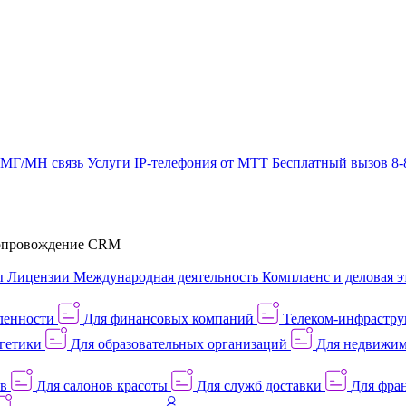
 МГ/МН связь
Услуги IP-телефония от МТТ
Бесплатный вызов 8-
провождение CRM
ы
Лицензии
Международная деятельность
Комплаенс и деловая э
ленности
Для финансовых компаний
Телеком-инфраструк
гетики
Для образовательных организаций
Для недвижим
ов
Для салонов красоты
Для служб доставки
Для фран