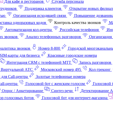
Для кафе и ресторанов
Служба персонала
трудников
Поддержка клиентов
Открытие новых филиал
тью
Организация исходящей связи
Повышение дозванив
ставка одноразовых кодов
Контроль качества звонков
Ма
Автоматизация кол-центра
Российская телефония
Инф
х звонков
Анализ телефонных разговоров
Организация 
аналитика звонков
Номер 8-800
Городской многоканальн
SIM-карты для бизнеса
Красивые городские номера
Интеграция CRM с телефонией МТТ
Запись разговоров
 Виртуальной АТС
Московский номер 495
Кол-трекинг
 для Call-центра
Золотые телефонные номера
all-центра
Голосовой бот с женским голосом
Голосовой 
Опрос / Анкетирование
Синтез речи
Детектирование 
ор голосовых ботов
Голосовой бот для интернет‑магазина