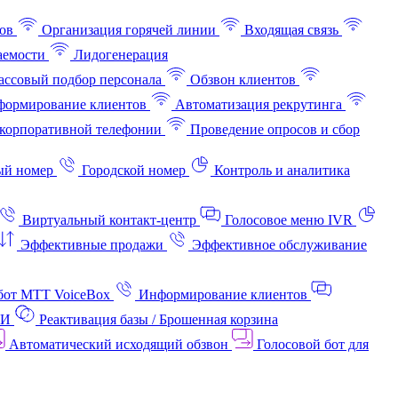
ов
Организация горячей линии
Входящая связь
аемости
Лидогенерация
ссовый подбор персонала
Обзвон клиентов
ормирование клиентов
Автоматизация рекрутинга
корпоративной телефонии
Проведение опросов и сбор
ый номер
Городской номер
Контроль и аналитика
Виртуальный контакт‑центр
Голосовое меню IVR
Эффективные продажи
Эффективное обслуживание
бот МТТ VoiceBox
Информирование клиентов
АИ
Реактивация базы / Брошенная корзина
Автоматический исходящий обзвон
Голосовой бот для