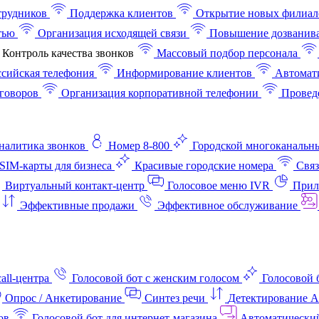
трудников
Поддержка клиентов
Открытие новых филиал
тью
Организация исходящей связи
Повышение дозванив
Контроль качества звонков
Массовый подбор персонала
ссийская телефония
Информирование клиентов
Автомат
говоров
Организация корпоративной телефонии
Проведе
аналитика звонков
Номер 8-800
Городской многоканальн
SIM-карты для бизнеса
Красивые городские номера
Связ
Виртуальный контакт‑центр
Голосовое меню IVR
Прил
Эффективные продажи
Эффективное обслуживание
all-центра
Голосовой бот с женским голосом
Голосовой 
Опрос / Анкетирование
Синтез речи
Детектирование 
ов
Голосовой бот для интернет‑магазина
Автоматически