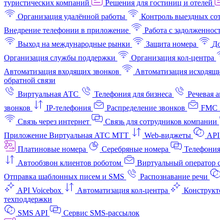
туристических компаний
Решения для гостиниц и отелей
Организация удалённой работы
Контроль выездных со
Внедрение телефонии в приложение
Работа с задолженнос
Выход на международные рынки
Защита номера
До
Организация службы поддержки
Организация кол-центра
Автоматизация входящих звонков
Автоматизация исходящи
обратной связи
Виртуальная АТС
Телефония для бизнеса
Речевая 
звонков
IP-телефония
Распределение звонков
FMC 
Связь через интернет
Связь для сотрудников компании
Приложение Виртуальная АТС МТТ
Web-виджеты
API
Платиновые номера
Серебряные номера
Телефония
Автообзвон клиентов роботом
Виртуальный оператор c
Отправка шаблонных писем и SMS
Распознавание речи
API Voicebox
Автоматизация кол‑центра
Конструкт
техподдержки
SMS API
Сервис SMS-рассылок