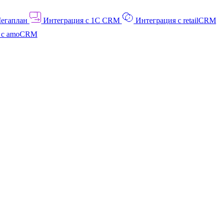
Мегаплан
Интеграция с 1C CRM
Интеграция с retailCRM
я с amoCRM