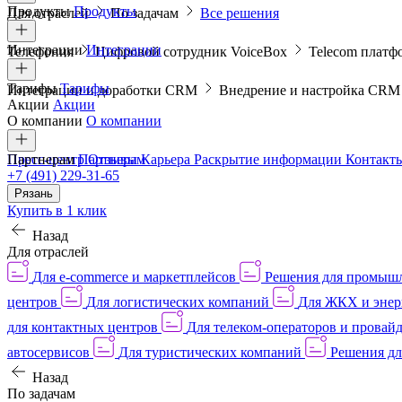
Продукты
Продукты
Для отраслей
По задачам
Все решения
Интеграции
Интеграции
Телефония
Цифровой сотрудник VoiceBox
Telecom платф
Тарифы
Тарифы
Интеграции и доработки CRM
Внедрение и настройка CR
Акции
Акции
О компании
О компании
Пресс-центр
Партнерам
Партнерам
Отзывы
Карьера
Раскрытие информации
Контакт
+7 (491) 229-31-65
Рязань
Купить в 1 клик
Назад
Для отраслей
Для e-commerce и маркетплейсов
Решения для промыш
центров
Для логистических компаний
Для ЖКХ и энер
для контактных центров
Для телеком-операторов и провай
автосервисов
Для туристических компаний
Решения дл
Назад
По задачам