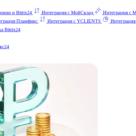
онии и Bitrix24
Интеграция с МойСклад
Интеграция с 
еграция Планфикс
Интеграция с YCLIENTS
Интеграци
а Bitrix24
кс24