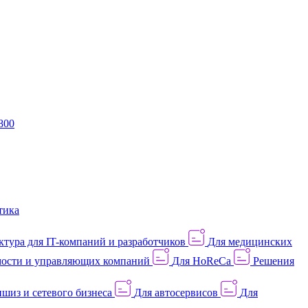
800
тика
тура для IT-компаний и разработчиков
Для медицинских
ости и управляющих компаний
Для HoReCa
Решения
шиз и сетевого бизнеса
Для автосервисов
Для