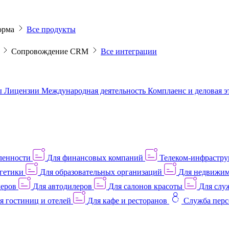
орма
Все продукты
M
Сопровождение CRM
Все интеграции
ы
Лицензии
Международная деятельность
Комплаенс и деловая 
ленности
Для финансовых компаний
Телеком-инфраструк
гетики
Для образовательных организаций
Для недвижим
деров
Для автодилеров
Для салонов красоты
Для слу
я гостиниц и отелей
Для кафе и ресторанов
Служба перс