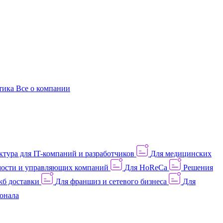
этика
Все о компании
тура для IT-компаний и разработчиков
Для медицинских
ости и управляющих компаний
Для HoReCa
Решения
жб доставки
Для франшиз и сетевого бизнеса
Для
онала