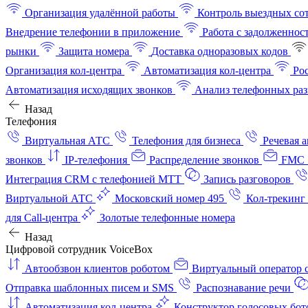
Организация удалённой работы
Контроль выездных со
Внедрение телефонии в приложение
Работа с задолженнос
рынки
Защита номера
Доставка одноразовых кодов
Организация кол-центра
Автоматизация кол-центра
Ро
Автоматизация исходящих звонков
Анализ телефонных раз
Назад
Телефония
Виртуальная АТС
Телефония для бизнеса
Речевая 
звонков
IP-телефония
Распределение звонков
FMC 
Интеграция CRM с телефонией МТТ
Запись разговоров
Виртуальной АТС
Московский номер 495
Кол-трекинг
для Call-центра
Золотые телефонные номера
Назад
Цифровой сотрудник VoiceBox
Автообзвон клиентов роботом
Виртуальный оператор c
Отправка шаблонных писем и SMS
Распознавание речи
Автоматизация кол‑центра
Конструктор голосовых бот