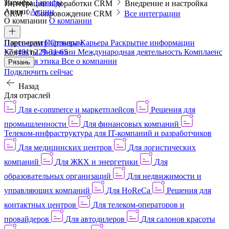
Тарифы
Тарифы
Интеграции и доработки CRM
Внедрение и настройка
Акции
Акции
CRM
Сопровождение CRM
Все интеграции
О компании
О компании
Пресс-центр
Партнерам
Партнерам
Отзывы
Карьера
Раскрытие информации
Контакты
+7 (491) 229-31-65
Лицензии
Международная деятельность
Комплаенс
и деловая этика
Все о компании
Рязань
Подключить сейчас
Назад
Для отраслей
Для e-commerce и маркетплейсов
Решения для
промышленности
Для финансовых компаний
Телеком-инфраструктура для IT-компаний и разработчиков
Для медицинских центров
Для логистических
компаний
Для ЖКХ и энергетики
Для
образовательных организаций
Для недвижимости и
управляющих компаний
Для HoReCa
Решения для
контактных центров
Для телеком-операторов и
провайдеров
Для автодилеров
Для салонов красоты