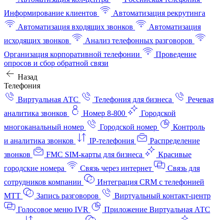
Информирование клиентов
Автоматизация рекрутинга
Автоматизация входящих звонков
Автоматизация
исходящих звонков
Анализ телефонных разговоров
Организация корпоративной телефонии
Проведение
опросов и сбор обратной связи
Назад
Телефония
Виртуальная АТС
Телефония для бизнеса
Речевая
аналитика звонков
Номер 8-800
Городской
многоканальный номер
Городской номер
Контроль
и аналитика звонков
IP-телефония
Распределение
звонков
FMC SIM-карты для бизнеса
Красивые
городские номера
Связь через интернет
Связь для
сотрудников компании
Интеграция CRM с телефонией
МТТ
Запись разговоров
Виртуальный контакт‑центр
Голосовое меню IVR
Приложение Виртуальная АТС