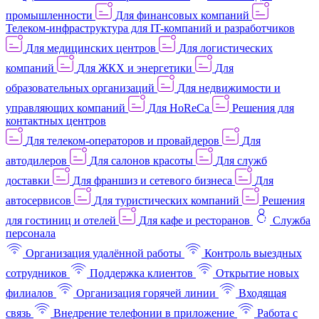
промышленности
Для финансовых компаний
Телеком-инфраструктура для IT-компаний и разработчиков
Для медицинских центров
Для логистических
компаний
Для ЖКХ и энергетики
Для
образовательных организаций
Для недвижимости и
управляющих компаний
Для HoReCa
Решения для
контактных центров
Для телеком-операторов и провайдеров
Для
автодилеров
Для салонов красоты
Для служб
доставки
Для франшиз и сетевого бизнеса
Для
автосервисов
Для туристических компаний
Решения
для гостиниц и отелей
Для кафе и ресторанов
Служба
персонала
Организация удалённой работы
Контроль выездных
сотрудников
Поддержка клиентов
Открытие новых
филиалов
Организация горячей линии
Входящая
связь
Внедрение телефонии в приложение
Работа с