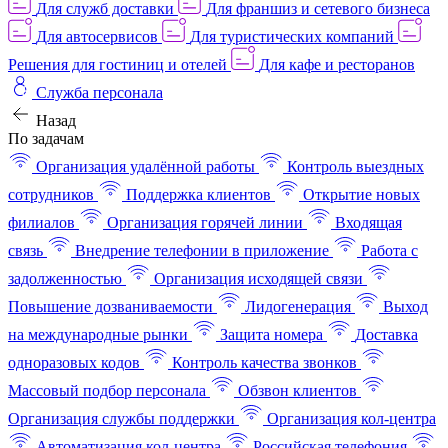
Для служб доставки
Для франшиз и сетевого бизнеса
Для автосервисов
Для туристических компаний
Решения для гостиниц и отелей
Для кафе и ресторанов
Служба персонала
Назад
По задачам
Организация удалённой работы
Контроль выездных
сотрудников
Поддержка клиентов
Открытие новых
филиалов
Организация горячей линии
Входящая
связь
Внедрение телефонии в приложение
Работа с
задолженностью
Организация исходящей связи
Повышение дозваниваемости
Лидогенерация
Выход
на международные рынки
Защита номера
Доставка
одноразовых кодов
Контроль качества звонков
Массовый подбор персонала
Обзвон клиентов
Организация службы поддержки
Организация кол-центра
Автоматизация кол-центра
Российская телефония