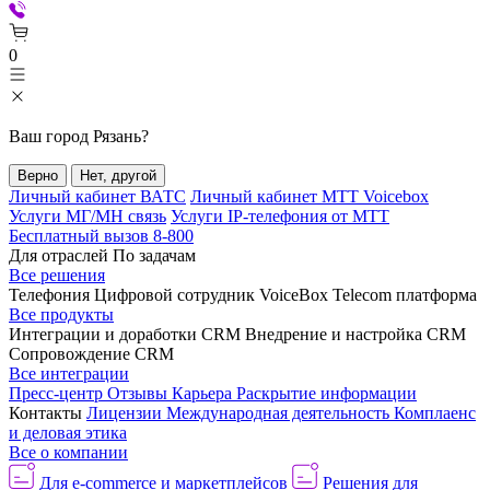
0
Ваш город
Рязань
?
Верно
Нет, другой
Личный кабинет ВАТС
Личный кабинет МТТ Voicebox
Услуги МГ/МН связь
Услуги IP-телефония от МТТ
Бесплатный вызов 8-800
Для отраслей
По задачам
Все решения
Телефония
Цифровой сотрудник VoiceBox
Telecom платформа
Все продукты
Интеграции и доработки CRM
Внедрение и настройка CRM
Сопровождение CRM
Все интеграции
Пресс-центр
Отзывы
Карьера
Раскрытие информации
Контакты
Лицензии
Международная деятельность
Комплаенс
и деловая этика
Все о компании
Для e-commerce и маркетплейсов
Решения для