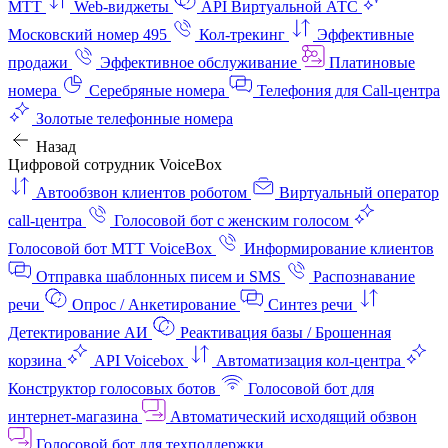
МТТ
Web-виджеты
API Виртуальной АТС
Московский номер 495
Кол-трекинг
Эффективные
продажи
Эффективное обслуживание
Платиновые
номера
Серебряные номера
Телефония для Call-центра
Золотые телефонные номера
Назад
Цифровой сотрудник VoiceBox
Автообзвон клиентов роботом
Виртуальный оператор
call-центра
Голосовой бот с женским голосом
Голосовой бот МТТ VoiceBox
Информирование клиентов
Отправка шаблонных писем и SMS
Распознавание
речи
Опрос / Анкетирование
Синтез речи
Детектирование АИ
Реактивация базы / Брошенная
корзина
API Voicebox
Автоматизация кол‑центра
Конструктор голосовых ботов
Голосовой бот для
интернет‑магазина
Автоматический исходящий обзвон
Голосовой бот для техподдержки