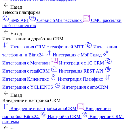
Назад
Telecom платформа
SMS API
Сервис SMS-рассылок
СМС-рассылки
по базе клиентов
Назад
Интеграции и доработки CRM
Интеграция CRM с телефонией МТТ
Интеграция
телефонии и Bitrix24
Интеграция с МойСклад
Интеграция с Мегаплан
Интеграция с 1C CRM
Интеграция с retailCRM
Интеграция REST API
Интеграция Клиентикс
Интеграция Планфикс
Интеграция с YCLIENTS
Интеграция с amoCRM
Назад
Внедрение и настройка CRM
Внедрение и настройка amoCRM
Внедрение и
настройка Bitrix24
Настройка CRM
Внедрение CRM-
системы