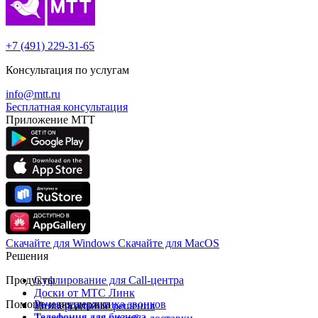
+7 (491) 229-31-65
Консультация по услугам
info@mtt.ru
Бесплатная консультация
Приложение МТТ
Скачайте для Windows
Cкачайте для MacOS
Решения
Продукты
Суфлирование для Call‑центра
Доски от МТС Линк
Помощь и поддержка
Речевая аналитика звонков
Универсальные решения
Телефония для бизнеса