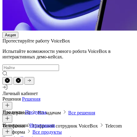
Акция
Протестируйте работу VoiceBox
Испытайте возможности умного робота VoiceBox в
интерактивных демо-кейсах.
Личный кабинет
Решения
Решения
Продукты
Продукты
Для отраслей
По задачам
Все решения
Интеграции
Интеграции
Телефония
Цифровой сотрудник VoiceBox
Telecom
платформа
Все продукты