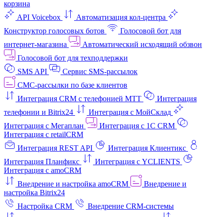
корзина
API Voicebox
Автоматизация кол‑центра
Конструктор голосовых ботов
Голосовой бот для
интернет‑магазина
Автоматический исходящий обзвон
Голосовой бот для техподдержки
SMS API
Сервис SMS-рассылок
СМС-рассылки по базе клиентов
Интеграция CRM с телефонией МТТ
Интеграция
телефонии и Bitrix24
Интеграция с МойСклад
Интеграция с Мегаплан
Интеграция с 1C CRM
Интеграция с retailCRM
Интеграция REST API
Интеграция Клиентикс
Интеграция Планфикс
Интеграция с YCLIENTS
Интеграция с amoCRM
Внедрение и настройка amoCRM
Внедрение и
настройка Bitrix24
Настройка CRM
Внедрение CRM-системы