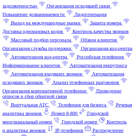
задолженностью
Организация исходящей связи
Повышение дозваниваемости
Лидогенерация
Выход на международные рынки
Защита номера
Доставка одноразовых кодов
Контроль качества звонков
Массовый подбор персонала
Обзвон клиентов
Организация службы поддержки
Организация кол-центра
Автоматизация кол-центра
Российская телефония
Информирование клиентов
Автоматизация рекрутинга
Автоматизация входящих звонков
Автоматизация
исходящих звонков
Анализ телефонных разговоров
Организация корпоративной телефонии
Проведение
опросов и сбор обратной связи
Виртуальная АТС
Телефония для бизнеса
Речевая
аналитика звонков
Номер 8-800
Городской
многоканальный номер
Городской номер
Контроль
и аналитика звонков
IP-телефония
Распределение