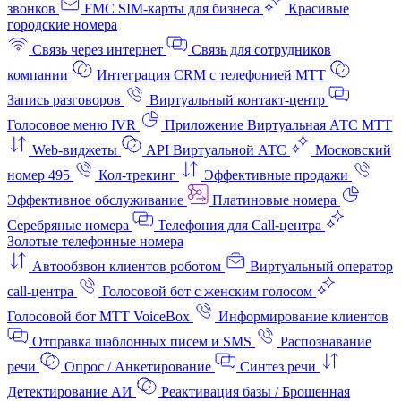
звонков
FMC SIM-карты для бизнеса
Красивые
городские номера
Связь через интернет
Связь для сотрудников
компании
Интеграция CRM с телефонией МТТ
Запись разговоров
Виртуальный контакт‑центр
Голосовое меню IVR
Приложение Виртуальная АТС МТТ
Web-виджеты
API Виртуальной АТС
Московский
номер 495
Кол-трекинг
Эффективные продажи
Эффективное обслуживание
Платиновые номера
Серебряные номера
Телефония для Call-центра
Золотые телефонные номера
Автообзвон клиентов роботом
Виртуальный оператор
call-центра
Голосовой бот с женским голосом
Голосовой бот МТТ VoiceBox
Информирование клиентов
Отправка шаблонных писем и SMS
Распознавание
речи
Опрос / Анкетирование
Синтез речи
Детектирование АИ
Реактивация базы / Брошенная