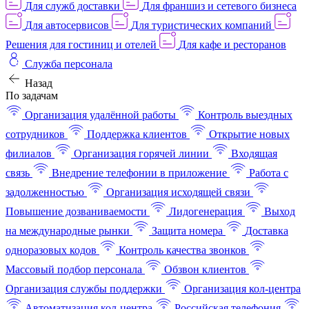
Для служб доставки
Для франшиз и сетевого бизнеса
Для автосервисов
Для туристических компаний
Решения для гостиниц и отелей
Для кафе и ресторанов
Служба персонала
Назад
По задачам
Организация удалённой работы
Контроль выездных
сотрудников
Поддержка клиентов
Открытие новых
филиалов
Организация горячей линии
Входящая
связь
Внедрение телефонии в приложение
Работа с
задолженностью
Организация исходящей связи
Повышение дозваниваемости
Лидогенерация
Выход
на международные рынки
Защита номера
Доставка
одноразовых кодов
Контроль качества звонков
Массовый подбор персонала
Обзвон клиентов
Организация службы поддержки
Организация кол-центра
Автоматизация кол-центра
Российская телефония