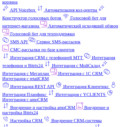
корзина
API Voicebox
Автоматизация кол‑центра
Конструктор голосовых ботов
Голосовой бот для
интернет‑магазина
Автоматический исходящий обзвон
Голосовой бот для техподдержки
SMS API
Сервис SMS-рассылок
СМС-рассылки по базе клиентов
Интеграция CRM с телефонией МТТ
Интеграция
телефонии и Bitrix24
Интеграция с МойСклад
Интеграция с Мегаплан
Интеграция с 1C CRM
Интеграция с retailCRM
Интеграция REST API
Интеграция Клиентикс
Интеграция Планфикс
Интеграция с YCLIENTS
Интеграция с amoCRM
Внедрение и настройка amoCRM
Внедрение и
настройка Bitrix24
Настройка CRM
Внедрение CRM-системы