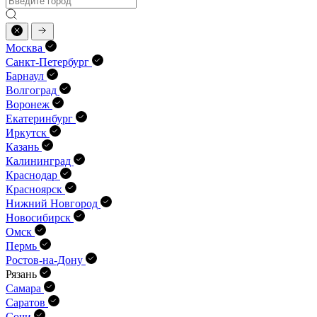
Москва
Санкт-Петербург
Барнаул
Волгоград
Воронеж
Екатеринбург
Иркутск
Казань
Калининград
Краснодар
Красноярск
Нижний Новгород
Новосибирск
Омск
Пермь
Ростов-на-Дону
Рязань
Самара
Саратов
Сочи