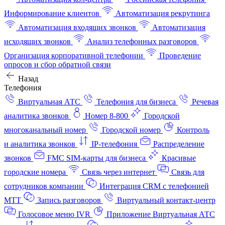
Информирование клиентов
Автоматизация рекрутинга
Автоматизация входящих звонков
Автоматизация
исходящих звонков
Анализ телефонных разговоров
Организация корпоративной телефонии
Проведение
опросов и сбор обратной связи
Назад
Телефония
Виртуальная АТС
Телефония для бизнеса
Речевая
аналитика звонков
Номер 8-800
Городской
многоканальный номер
Городской номер
Контроль
и аналитика звонков
IP-телефония
Распределение
звонков
FMC SIM-карты для бизнеса
Красивые
городские номера
Связь через интернет
Связь для
сотрудников компании
Интеграция CRM с телефонией
МТТ
Запись разговоров
Виртуальный контакт‑центр
Голосовое меню IVR
Приложение Виртуальная АТС