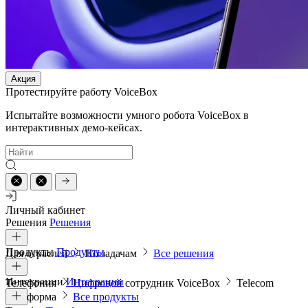
Акция
Протестируйте работу VoiceBox
Испытайте возможности умного робота VoiceBox в
интерактивных демо-кейсах.
Личный кабинет
Решения
Решения
Продукты
Продукты
Для отраслей
По задачам
Все решения
Интеграции
Интеграции
Телефония
Цифровой сотрудник VoiceBox
Telecom
платформа
Все продукты