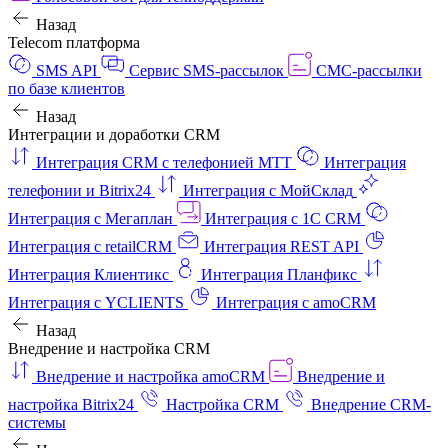
Назад
Telecom платформа
SMS API
Сервис SMS-рассылок
СМС-рассылки
по базе клиентов
Назад
Интеграции и доработки CRM
Интеграция CRM с телефонией МТТ
Интеграция
телефонии и Bitrix24
Интеграция с МойСклад
Интеграция с Мегаплан
Интеграция с 1C CRM
Интеграция с retailCRM
Интеграция REST API
Интеграция Клиентикс
Интеграция Планфикс
Интеграция с YCLIENTS
Интеграция с amoCRM
Назад
Внедрение и настройка CRM
Внедрение и настройка amoCRM
Внедрение и
настройка Bitrix24
Настройка CRM
Внедрение CRM-
системы