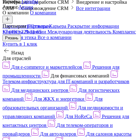
Тарифы
Тарифы
Интеграции и доработки CRM
Внедрение и настройка
Акции
Акции
CRM
Сопровождение CRM
Все интеграции
О компании
О компании
Пресс-центр
Партнерам
Партнерам
Отзывы
Карьера
Раскрытие информации
Контакты
+7 (491) 229-31-65
Лицензии
Международная деятельность
Комплаенс
и деловая этика
Все о компании
Рязань
Купить в 1 клик
Назад
Для отраслей
Для e-commerce и маркетплейсов
Решения для
промышленности
Для финансовых компаний
Телеком-инфраструктура для IT-компаний и разработчиков
Для медицинских центров
Для логистических
компаний
Для ЖКХ и энергетики
Для
образовательных организаций
Для недвижимости и
управляющих компаний
Для HoReCa
Решения для
контактных центров
Для телеком-операторов и
провайдеров
Для автодилеров
Для салонов красоты