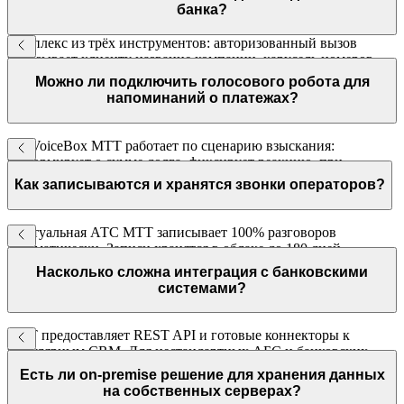
банка?
Комплекс из трёх инструментов: авторизованный вызов
показывает клиенту название компании, карусель номеров
ротирует исходящие номера, детектор автоответчиков
Можно ли подключить голосового робота для
отсеивает роботов. Вместе они поднимают конверсию
напоминаний о платежах?
исходящих с 4–6% до 10%.
Да. VoiceBox МТТ работает по сценарию взыскания:
информирует о сумме долга, фиксирует реакцию, при
необходимости переводит на оператора. Интегрируется с
Как записываются и хранятся звонки операторов?
вашей CRM или АБС по API.
Виртуальная АТС МТТ записывает 100% разговоров
автоматически. Записи хранятся в облаке до 180 дней,
доступны через личный кабинет с привязкой к карточке
Насколько сложна интеграция с банковскими
клиента в CRM.
системами?
МТТ предоставляет REST API и готовые коннекторы к
популярным CRM. Для нестандартных АБС и банковских
платформ доступна интеграция через API — документация с
Есть ли on-premise решение для хранения данных
примерами кода входит в комплект.
на собственных серверах?