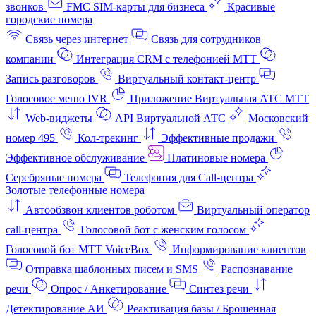
звонков
FMC SIM-карты для бизнеса
Красивые
городские номера
Связь через интернет
Связь для сотрудников
компании
Интеграция CRM с телефонией МТТ
Запись разговоров
Виртуальный контакт‑центр
Голосовое меню IVR
Приложение Виртуальная АТС МТТ
Web-виджеты
API Виртуальной АТС
Московский
номер 495
Кол-трекинг
Эффективные продажи
Эффективное обслуживание
Платиновые номера
Серебряные номера
Телефония для Call-центра
Золотые телефонные номера
Автообзвон клиентов роботом
Виртуальный оператор
call-центра
Голосовой бот с женским голосом
Голосовой бот МТТ VoiceBox
Информирование клиентов
Отправка шаблонных писем и SMS
Распознавание
речи
Опрос / Анкетирование
Синтез речи
Детектирование АИ
Реактивация базы / Брошенная