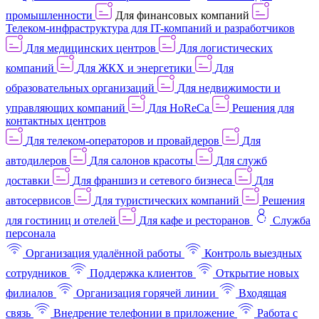
промышленности
Для финансовых компаний
Телеком-инфраструктура для IT-компаний и разработчиков
Для медицинских центров
Для логистических
компаний
Для ЖКХ и энергетики
Для
образовательных организаций
Для недвижимости и
управляющих компаний
Для HoReCa
Решения для
контактных центров
Для телеком-операторов и провайдеров
Для
автодилеров
Для салонов красоты
Для служб
доставки
Для франшиз и сетевого бизнеса
Для
автосервисов
Для туристических компаний
Решения
для гостиниц и отелей
Для кафе и ресторанов
Служба
персонала
Организация удалённой работы
Контроль выездных
сотрудников
Поддержка клиентов
Открытие новых
филиалов
Организация горячей линии
Входящая
связь
Внедрение телефонии в приложение
Работа с