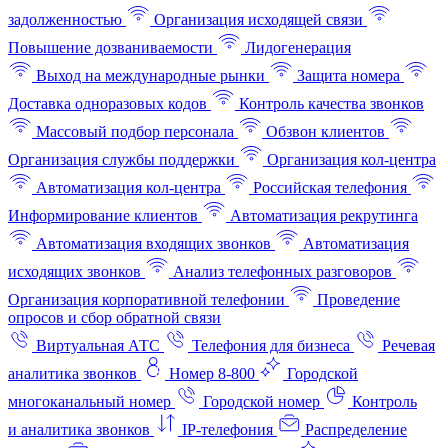
задолженностью
Организация исходящей связи
Повышение дозваниваемости
Лидогенерация
Выход на международные рынки
Защита номера
Доставка одноразовых кодов
Контроль качества звонков
Массовый подбор персонала
Обзвон клиентов
Организация службы поддержки
Организация кол-центра
Автоматизация кол-центра
Российская телефония
Информирование клиентов
Автоматизация рекрутинга
Автоматизация входящих звонков
Автоматизация
исходящих звонков
Анализ телефонных разговоров
Организация корпоративной телефонии
Проведение
опросов и сбор обратной связи
Виртуальная АТС
Телефония для бизнеса
Речевая
аналитика звонков
Номер 8-800
Городской
многоканальный номер
Городской номер
Контроль
и аналитика звонков
IP-телефония
Распределение