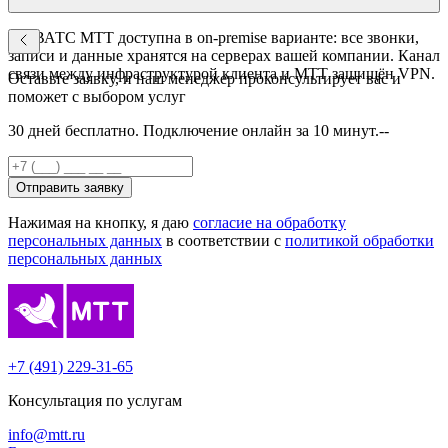
Да. ВАТС МТТ доступна в on-premise варианте: все звонки,
записи и данные хранятся на серверах вашей компании. Канал
связи между инфраструктурой клиента и МТТ защищён VPN.
Оставьте заявку, и наш менеджер проконсультирует вас и
поможет с выбором услуг
30 дней бесплатно. Подключение онлайн за 10 минут.--
Отправить заявку
Нажимая на кнопку, я даю
согласие на обработку
персональных данных
в соответствии с
политикой обработки
персональных данных
+7 (491) 229-31-65
Консультация по услугам
info@mtt.ru