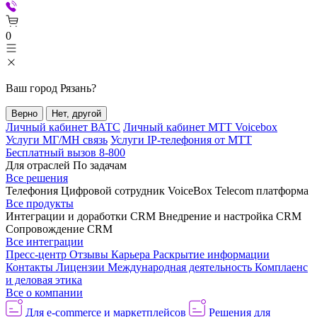
0
Ваш город
Рязань
?
Верно
Нет, другой
Личный кабинет ВАТС
Личный кабинет МТТ Voicebox
Услуги МГ/МН связь
Услуги IP-телефония от МТТ
Бесплатный вызов 8-800
Для отраслей
По задачам
Все решения
Телефония
Цифровой сотрудник VoiceBox
Telecom платформа
Все продукты
Интеграции и доработки CRM
Внедрение и настройка CRM
Сопровождение CRM
Все интеграции
Пресс-центр
Отзывы
Карьера
Раскрытие информации
Контакты
Лицензии
Международная деятельность
Комплаенс
и деловая этика
Все о компании
Для e-commerce и маркетплейсов
Решения для