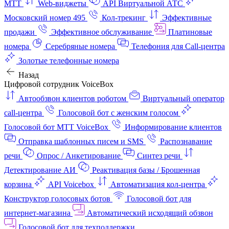
МТТ
Web-виджеты
API Виртуальной АТС
Московский номер 495
Кол-трекинг
Эффективные
продажи
Эффективное обслуживание
Платиновые
номера
Серебряные номера
Телефония для Call-центра
Золотые телефонные номера
Назад
Цифровой сотрудник VoiceBox
Автообзвон клиентов роботом
Виртуальный оператор
call-центра
Голосовой бот с женским голосом
Голосовой бот МТТ VoiceBox
Информирование клиентов
Отправка шаблонных писем и SMS
Распознавание
речи
Опрос / Анкетирование
Синтез речи
Детектирование АИ
Реактивация базы / Брошенная
корзина
API Voicebox
Автоматизация кол‑центра
Конструктор голосовых ботов
Голосовой бот для
интернет‑магазина
Автоматический исходящий обзвон
Голосовой бот для техподдержки