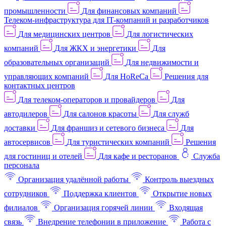
промышленности
Для финансовых компаний
Телеком-инфраструктура для IT-компаний и разработчиков
Для медицинских центров
Для логистических
компаний
Для ЖКХ и энергетики
Для
образовательных организаций
Для недвижимости и
управляющих компаний
Для HoReCa
Решения для
контактных центров
Для телеком-операторов и провайдеров
Для
автодилеров
Для салонов красоты
Для служб
доставки
Для франшиз и сетевого бизнеса
Для
автосервисов
Для туристических компаний
Решения
для гостиниц и отелей
Для кафе и ресторанов
Служба
персонала
Организация удалённой работы
Контроль выездных
сотрудников
Поддержка клиентов
Открытие новых
филиалов
Организация горячей линии
Входящая
связь
Внедрение телефонии в приложение
Работа с