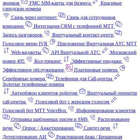
звонков
FMC SIM-карты для бизнеса
Красивые
городские номера
Связь через интернет
Связь для сотрудников
компании
Интеграция CRM с телефонией МТТ
Запись разговоров
Виртуальный контакт‑центр
Голосовое меню IVR
Приложение Виртуальная АТС МТТ
Web-виджеты
API Виртуальной АТС
Московский
номер 495
Кол-трекинг
Эффективные продажи
Эффективное обслуживание
Платиновые номера
Серебряные номера
Телефония для Call-центра
Золотые телефонные номера
Автообзвон клиентов роботом
Виртуальный оператор
call-центра
Голосовой бот с женским голосом
Голосовой бот МТТ VoiceBox
Информирование клиентов
Отправка шаблонных писем и SMS
Распознавание
речи
Опрос / Анкетирование
Синтез речи
Детектирование АИ
Реактивация базы / Брошенная