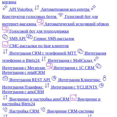
корзина
API Voicebox
Автоматизация кол‑центра
Конструктор голосовых ботов
Голосовой бот для
интернет‑магазина
Автоматический исходящий обзвон
Голосовой бот для техподдержки
SMS API
Сервис SMS-рассылок
СМС-рассылки по базе клиентов
Интеграция CRM с телефонией МТТ
Интеграция
телефонии и Bitrix24
Интеграция с МойСклад
Интеграция с Мегаплан
Интеграция с 1C CRM
Интеграция с retailCRM
Интеграция REST API
Интеграция Клиентикс
Интеграция Планфикс
Интеграция с YCLIENTS
Интеграция с amoCRM
Внедрение и настройка amoCRM
Внедрение и
настройка Bitrix24
Настройка CRM
Внедрение CRM-системы