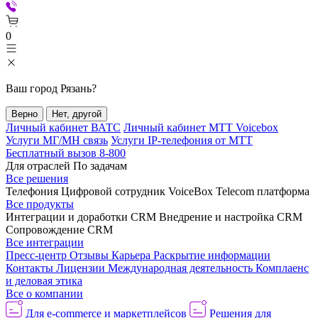
0
Ваш город
Рязань
?
Верно
Нет, другой
Личный кабинет ВАТС
Личный кабинет МТТ Voicebox
Услуги МГ/МН связь
Услуги IP-телефония от МТТ
Бесплатный вызов 8-800
Для отраслей
По задачам
Все решения
Телефония
Цифровой сотрудник VoiceBox
Telecom платформа
Все продукты
Интеграции и доработки CRM
Внедрение и настройка CRM
Сопровождение CRM
Все интеграции
Пресс-центр
Отзывы
Карьера
Раскрытие информации
Контакты
Лицензии
Международная деятельность
Комплаенс
и деловая этика
Все о компании
Для e-commerce и маркетплейсов
Решения для