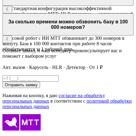
Да. Стандартная конфигурация высокоэффективной
исходящей кампании МТТ: HLR-проверка → авторизованный
вызов → карусель номеров → детектор автоответчиков. Все
За сколько времени можно обзвонить базу в 100
инструменты работают вместе.
000 номеров?
Голосовой робот с ИИ МТТ обзванивает до 300 номеров в
минуту. База в 100 000 контактов при работе 8 часов
обрабатывается за 1 рабочий день.
Оставьте заявку, и наш менеджер проконсультирует вас и
поможет с выбором услуг
Авт. вызов · Карусель · HLR · Детектор · От 1 ₽
Отправить заявку
Нажимая на кнопку, я даю
согласие на обработку
персональных данных
в соответствии с
политикой обработки
персональных данных