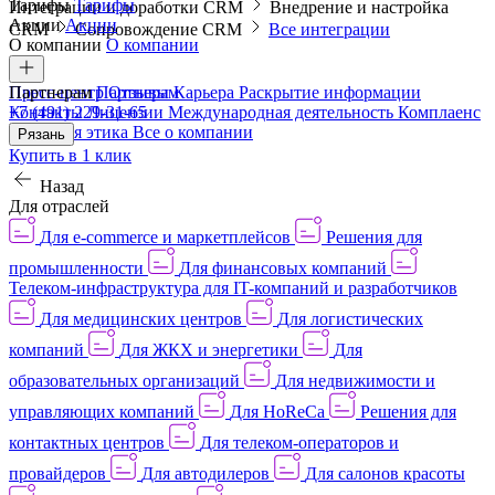
Тарифы
Тарифы
Интеграции и доработки CRM
Внедрение и настройка
Акции
Акции
CRM
Сопровождение CRM
Все интеграции
О компании
О компании
Пресс-центр
Партнерам
Партнерам
Отзывы
Карьера
Раскрытие информации
Контакты
+7 (491) 229-31-65
Лицензии
Международная деятельность
Комплаенс
и деловая этика
Все о компании
Рязань
Купить в 1 клик
Назад
Для отраслей
Для e-commerce и маркетплейсов
Решения для
промышленности
Для финансовых компаний
Телеком-инфраструктура для IT-компаний и разработчиков
Для медицинских центров
Для логистических
компаний
Для ЖКХ и энергетики
Для
образовательных организаций
Для недвижимости и
управляющих компаний
Для HoReCa
Решения для
контактных центров
Для телеком-операторов и
провайдеров
Для автодилеров
Для салонов красоты