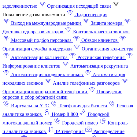
задолженностью
Организация исходящей связи
Повышение дозваниваемости
Лидогенерация
Выход на международные рынки
Защита номера
Доставка одноразовых кодов
Контроль качества звонков
Массовый подбор персонала
Обзвон клиентов
Организация службы поддержки
Организация кол-центра
Автоматизация кол-центра
Российская телефония
Информирование клиентов
Автоматизация рекрутинга
Автоматизация входящих звонков
Автоматизация
исходящих звонков
Анализ телефонных разговоров
Организация корпоративной телефонии
Проведение
опросов и сбор обратной связи
Виртуальная АТС
Телефония для бизнеса
Речевая
аналитика звонков
Номер 8-800
Городской
многоканальный номер
Городской номер
Контроль
и аналитика звонков
IP-телефония
Распределение