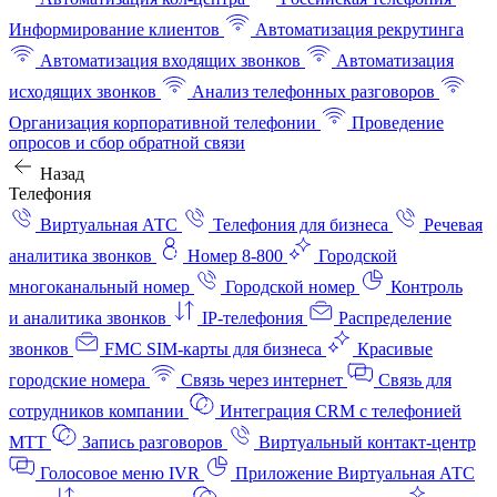
Информирование клиентов
Автоматизация рекрутинга
Автоматизация входящих звонков
Автоматизация
исходящих звонков
Анализ телефонных разговоров
Организация корпоративной телефонии
Проведение
опросов и сбор обратной связи
Назад
Телефония
Виртуальная АТС
Телефония для бизнеса
Речевая
аналитика звонков
Номер 8-800
Городской
многоканальный номер
Городской номер
Контроль
и аналитика звонков
IP-телефония
Распределение
звонков
FMC SIM-карты для бизнеса
Красивые
городские номера
Связь через интернет
Связь для
сотрудников компании
Интеграция CRM с телефонией
МТТ
Запись разговоров
Виртуальный контакт‑центр
Голосовое меню IVR
Приложение Виртуальная АТС