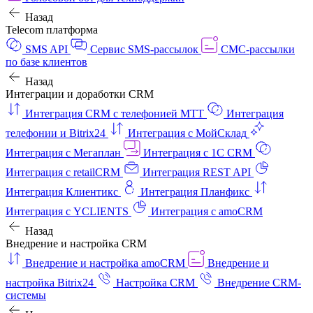
Назад
Telecom платформа
SMS API
Сервис SMS-рассылок
СМС-рассылки
по базе клиентов
Назад
Интеграции и доработки CRM
Интеграция CRM с телефонией МТТ
Интеграция
телефонии и Bitrix24
Интеграция с МойСклад
Интеграция с Мегаплан
Интеграция с 1C CRM
Интеграция с retailCRM
Интеграция REST API
Интеграция Клиентикс
Интеграция Планфикс
Интеграция с YCLIENTS
Интеграция с amoCRM
Назад
Внедрение и настройка CRM
Внедрение и настройка amoCRM
Внедрение и
настройка Bitrix24
Настройка CRM
Внедрение CRM-
системы