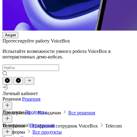
Акция
Протестируйте работу VoiceBox
Испытайте возможности умного робота VoiceBox в
интерактивных демо-кейсах.
Личный кабинет
Решения
Решения
Продукты
Продукты
Для отраслей
По задачам
Все решения
Интеграции
Интеграции
Телефония
Цифровой сотрудник VoiceBox
Telecom
платформа
Все продукты