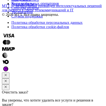
Коды мобильных операторов
Все продукты
МТТ — федеральный провайдер интеллектуальных решений
Способы оплаты
для бизнеса в сфере телекоммуникаций и IT
Уведомления
© 2026 МТТ. Все права защищены.
Служба поддержки
Политика обработки персональных данных
Политика обработки cookie-файлов
Очистить заказ?
Вы уверены, что хотите удалить все услуги и решения в
заказе?