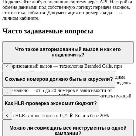
Подключайте любую внешнюю систему через API. Настройка
обмена данными под собственную логику: передача звонков,
статистика, события. Документация и примеры кода — в
личном кабинете.
Часто задаваемые вопросы
Что такое авторизованный вызов и как его
подключить?
Авторизованный вызов — технология Branded Calls, при
которой клиент видит название вашей компании при
входящем звонке. Подключается через МТТ — необходима
Сколько номеров должно быть в карусели?
верификация бренда у операторов связи. Срок — 1–2 недели.
Оптимально — от 5 до 20 номеров в зависимости от
интенсивности кампании. МТТ помогает рассчитать нужный
пул и настроить логику ротации.
Как HLR-проверка экономит бюджет?
Один HLR-запрос стоит от 0,75 ₽. Если в базе 20%
неактивных номеров, проверка экономит 20% бюджета на
звонки — при большом объёме это тысячи рублей на каждую
Можно ли совмещать все инструменты в одной
кампанию.
кампании?