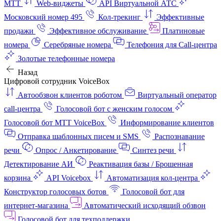
МТТ
Web-виджеты
API Виртуальной АТС
Московский номер 495
Кол-трекинг
Эффективные
продажи
Эффективное обслуживание
Платиновые
номера
Серебряные номера
Телефония для Call-центра
Золотые телефонные номера
Назад
Цифровой сотрудник VoiceBox
Автообзвон клиентов роботом
Виртуальный оператор
call-центра
Голосовой бот с женским голосом
Голосовой бот МТТ VoiceBox
Информирование клиентов
Отправка шаблонных писем и SMS
Распознавание
речи
Опрос / Анкетирование
Синтез речи
Детектирование АИ
Реактивация базы / Брошенная
корзина
API Voicebox
Автоматизация кол‑центра
Конструктор голосовых ботов
Голосовой бот для
интернет‑магазина
Автоматический исходящий обзвон
Голосовой бот для техподдержки