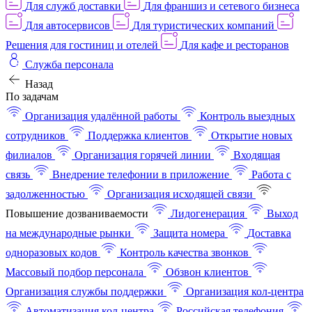
Для служб доставки
Для франшиз и сетевого бизнеса
Для автосервисов
Для туристических компаний
Решения для гостиниц и отелей
Для кафе и ресторанов
Служба персонала
Назад
По задачам
Организация удалённой работы
Контроль выездных
сотрудников
Поддержка клиентов
Открытие новых
филиалов
Организация горячей линии
Входящая
связь
Внедрение телефонии в приложение
Работа с
задолженностью
Организация исходящей связи
Повышение дозваниваемости
Лидогенерация
Выход
на международные рынки
Защита номера
Доставка
одноразовых кодов
Контроль качества звонков
Массовый подбор персонала
Обзвон клиентов
Организация службы поддержки
Организация кол-центра
Автоматизация кол-центра
Российская телефония