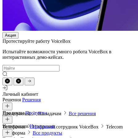
Акция
Протестируйте работу VoiceBox
Испытайте возможности умного робота VoiceBox в
интерактивных демо-кейсах.
Личный кабинет
Решения
Решения
Продукты
Продукты
Для отраслей
По задачам
Все решения
Интеграции
Интеграции
Телефония
Цифровой сотрудник VoiceBox
Telecom
платформа
Все продукты