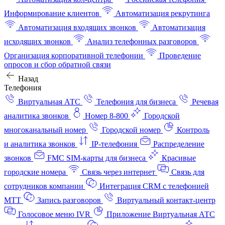
Информирование клиентов
Автоматизация рекрутинга
Автоматизация входящих звонков
Автоматизация
исходящих звонков
Анализ телефонных разговоров
Организация корпоративной телефонии
Проведение
опросов и сбор обратной связи
Назад
Телефония
Виртуальная АТС
Телефония для бизнеса
Речевая
аналитика звонков
Номер 8-800
Городской
многоканальный номер
Городской номер
Контроль
и аналитика звонков
IP-телефония
Распределение
звонков
FMC SIM-карты для бизнеса
Красивые
городские номера
Связь через интернет
Связь для
сотрудников компании
Интеграция CRM с телефонией
МТТ
Запись разговоров
Виртуальный контакт‑центр
Голосовое меню IVR
Приложение Виртуальная АТС