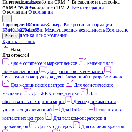
Тарифы
Тарифы
Интеграции и доработки CRM
Внедрение и настройка
Акции
Акции
CRM
Сопровождение CRM
Все интеграции
О компании
О компании
Пресс-центр
Партнерам
Партнерам
Отзывы
Карьера
Раскрытие информации
Контакты
+7 (491) 229-31-65
Лицензии
Международная деятельность
Комплаенс
и деловая этика
Все о компании
Рязань
Купить в 1 клик
Назад
Для отраслей
Для e-commerce и маркетплейсов
Решения для
промышленности
Для финансовых компаний
Телеком-инфраструктура для IT-компаний и разработчиков
Для медицинских центров
Для логистических
компаний
Для ЖКХ и энергетики
Для
образовательных организаций
Для недвижимости и
управляющих компаний
Для HoReCa
Решения для
контактных центров
Для телеком-операторов и
провайдеров
Для автодилеров
Для салонов красоты