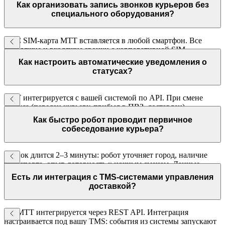
клиент видит его и не получает личный контакт курьера.
Как организовать запись звонков курьеров без
специального оборудования?
FMC SIM-карта МТТ вставляется в любой смартфон. Все
исходящие и входящие звонки с корпоративной SIM
автоматически записываются и хранятся в личном кабинете.
Как настроить автоматические уведомления о
статусах?
МТТ интегрируется с вашей системой по API. При смене
статуса (передан курьеру, прибыл в ПВЗ, доставлен)
автоматически запускается уведомление — голос или SMS.
Как быстро робот проводит первичное
собеседование курьера?
Звонок длится 2–3 минуты: робот уточняет город, наличие
транспорта, опыт, готовность к ночным сменам. Данные
передаются в HR-базу. Кандидат получает ответ немедленно.
Есть ли интеграция с TMS-системами управления
доставкой?
Да, МТТ интегрируется через REST API. Интеграция
настраивается под вашу TMS: события из системы запускают