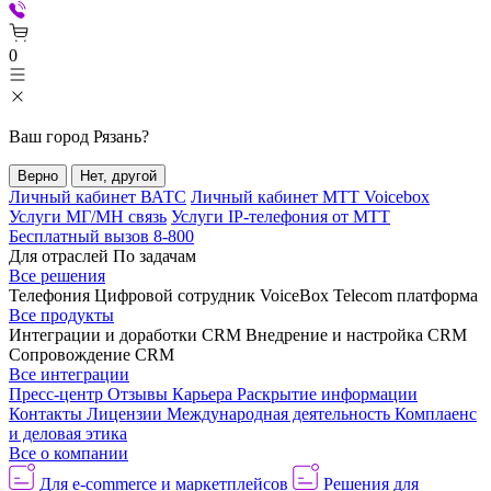
0
Ваш город
Рязань
?
Верно
Нет, другой
Личный кабинет ВАТС
Личный кабинет МТТ Voicebox
Услуги МГ/МН связь
Услуги IP-телефония от МТТ
Бесплатный вызов 8-800
Для отраслей
По задачам
Все решения
Телефония
Цифровой сотрудник VoiceBox
Telecom платформа
Все продукты
Интеграции и доработки CRM
Внедрение и настройка CRM
Сопровождение CRM
Все интеграции
Пресс-центр
Отзывы
Карьера
Раскрытие информации
Контакты
Лицензии
Международная деятельность
Комплаенс
и деловая этика
Все о компании
Для e-commerce и маркетплейсов
Решения для