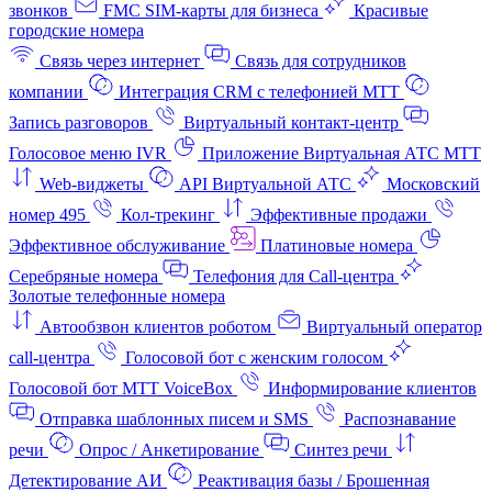
звонков
FMC SIM-карты для бизнеса
Красивые
городские номера
Связь через интернет
Связь для сотрудников
компании
Интеграция CRM с телефонией МТТ
Запись разговоров
Виртуальный контакт‑центр
Голосовое меню IVR
Приложение Виртуальная АТС МТТ
Web-виджеты
API Виртуальной АТС
Московский
номер 495
Кол-трекинг
Эффективные продажи
Эффективное обслуживание
Платиновые номера
Серебряные номера
Телефония для Call-центра
Золотые телефонные номера
Автообзвон клиентов роботом
Виртуальный оператор
call-центра
Голосовой бот с женским голосом
Голосовой бот МТТ VoiceBox
Информирование клиентов
Отправка шаблонных писем и SMS
Распознавание
речи
Опрос / Анкетирование
Синтез речи
Детектирование АИ
Реактивация базы / Брошенная