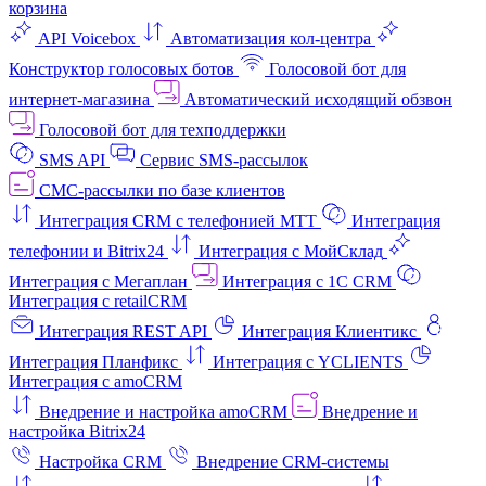
корзина
API Voicebox
Автоматизация кол‑центра
Конструктор голосовых ботов
Голосовой бот для
интернет‑магазина
Автоматический исходящий обзвон
Голосовой бот для техподдержки
SMS API
Сервис SMS-рассылок
СМС-рассылки по базе клиентов
Интеграция CRM с телефонией МТТ
Интеграция
телефонии и Bitrix24
Интеграция с МойСклад
Интеграция с Мегаплан
Интеграция с 1C CRM
Интеграция с retailCRM
Интеграция REST API
Интеграция Клиентикс
Интеграция Планфикс
Интеграция с YCLIENTS
Интеграция с amoCRM
Внедрение и настройка amoCRM
Внедрение и
настройка Bitrix24
Настройка CRM
Внедрение CRM-системы