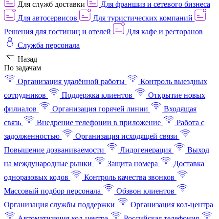
Для служб доставки
Для франшиз и сетевого бизнеса
Для автосервисов
Для туристических компаний
Решения для гостиниц и отелей
Для кафе и ресторанов
Служба персонала
Назад
По задачам
Организация удалённой работы
Контроль выездных
сотрудников
Поддержка клиентов
Открытие новых
филиалов
Организация горячей линии
Входящая
связь
Внедрение телефонии в приложение
Работа с
задолженностью
Организация исходящей связи
Повышение дозваниваемости
Лидогенерация
Выход
на международные рынки
Защита номера
Доставка
одноразовых кодов
Контроль качества звонков
Массовый подбор персонала
Обзвон клиентов
Организация службы поддержки
Организация кол-центра
Автоматизация кол-центра
Российская телефония