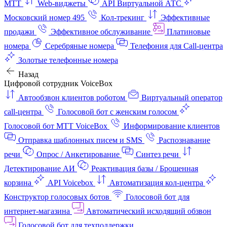
МТТ
Web-виджеты
API Виртуальной АТС
Московский номер 495
Кол-трекинг
Эффективные
продажи
Эффективное обслуживание
Платиновые
номера
Серебряные номера
Телефония для Call-центра
Золотые телефонные номера
Назад
Цифровой сотрудник VoiceBox
Автообзвон клиентов роботом
Виртуальный оператор
call-центра
Голосовой бот с женским голосом
Голосовой бот МТТ VoiceBox
Информирование клиентов
Отправка шаблонных писем и SMS
Распознавание
речи
Опрос / Анкетирование
Синтез речи
Детектирование АИ
Реактивация базы / Брошенная
корзина
API Voicebox
Автоматизация кол‑центра
Конструктор голосовых ботов
Голосовой бот для
интернет‑магазина
Автоматический исходящий обзвон
Голосовой бот для техподдержки