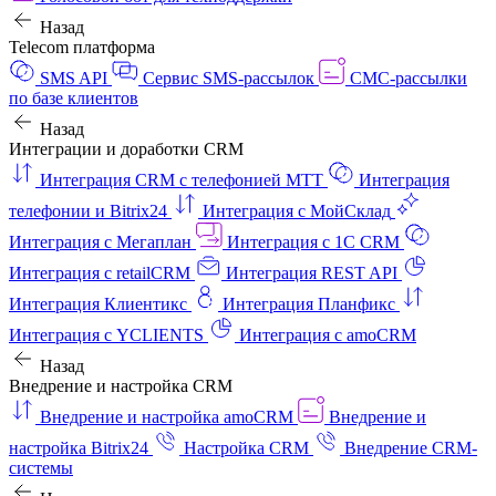
Назад
Telecom платформа
SMS API
Сервис SMS-рассылок
СМС-рассылки
по базе клиентов
Назад
Интеграции и доработки CRM
Интеграция CRM с телефонией МТТ
Интеграция
телефонии и Bitrix24
Интеграция с МойСклад
Интеграция с Мегаплан
Интеграция с 1C CRM
Интеграция с retailCRM
Интеграция REST API
Интеграция Клиентикс
Интеграция Планфикс
Интеграция с YCLIENTS
Интеграция с amoCRM
Назад
Внедрение и настройка CRM
Внедрение и настройка amoCRM
Внедрение и
настройка Bitrix24
Настройка CRM
Внедрение CRM-
системы