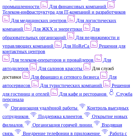
промышленности
Для финансовых компаний
Телеком-инфраструктура для IT-компаний и разработчиков
Для медицинских центров
Для логистических
компаний
Для ЖКХ и энергетики
Для
образовательных организаций
Для недвижимости и
управляющих компаний
Для HoReCa
Решения для
контактных центров
Для телеком-операторов и провайдеров
Для
автодилеров
Для салонов красоты
Для служб
доставки
Для франшиз и сетевого бизнеса
Для
автосервисов
Для туристических компаний
Решения
для гостиниц и отелей
Для кафе и ресторанов
Служба
персонала
Организация удалённой работы
Контроль выездных
сотрудников
Поддержка клиентов
Открытие новых
филиалов
Организация горячей линии
Входящая
связь
Внедрение телефонии в приложение
Работа с