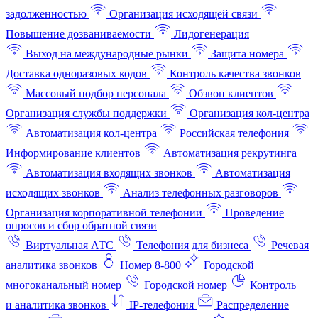
задолженностью
Организация исходящей связи
Повышение дозваниваемости
Лидогенерация
Выход на международные рынки
Защита номера
Доставка одноразовых кодов
Контроль качества звонков
Массовый подбор персонала
Обзвон клиентов
Организация службы поддержки
Организация кол-центра
Автоматизация кол-центра
Российская телефония
Информирование клиентов
Автоматизация рекрутинга
Автоматизация входящих звонков
Автоматизация
исходящих звонков
Анализ телефонных разговоров
Организация корпоративной телефонии
Проведение
опросов и сбор обратной связи
Виртуальная АТС
Телефония для бизнеса
Речевая
аналитика звонков
Номер 8-800
Городской
многоканальный номер
Городской номер
Контроль
и аналитика звонков
IP-телефония
Распределение